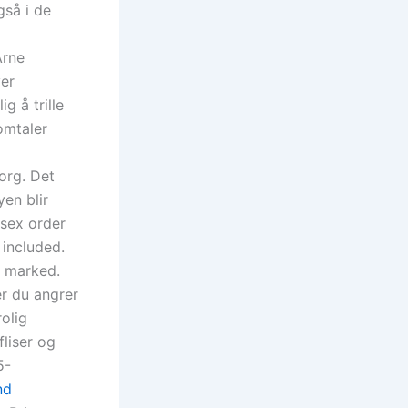
gså i de
Arne
ver
g å trille
omtaler
org. Det
en blir
 sex order
included.
l marked.
er du angrer
olig
fliser og
5-
nd