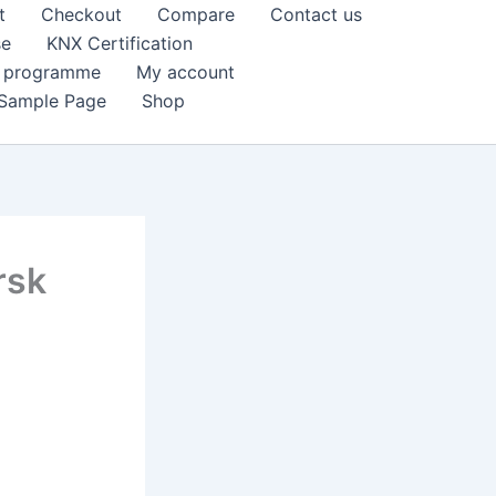
t
Checkout
Compare
Contact us
se
KNX Certification
k programme
My account
Sample Page
Shop
rsk