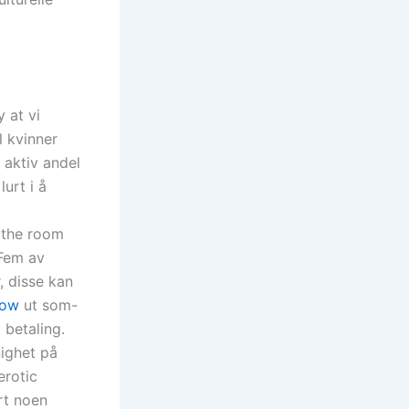
 at vi
l kvinner
 aktiv andel
urt i å
p the room
 Fem av
, disse kan
how
ut som-
 betaling.
ighet på
erotic
ert noen