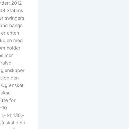
ender: 2012
08 Statens
der swingers
s and bangs
 er enten
skolen med
som holder
es mer
tralyd
 gjenskaper
asjon den
. Og ønsket
bukse
itte for
(-10
1,- kr 130,-
så skal det i