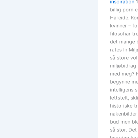
inspiration
1
billig porn
Hareide. Ko
kvinner – f
filosofiar tr
det mange b
rates In Mil
så store vol
miljøbidrag 
med meg? Hv
begynne med
intelligens
lettstelt, 
historiske 
nakenbilder
bud men ble 
så stor. Det
hvordan kom