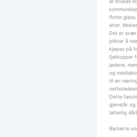
år brukes k
kommunikasjo
flotte glass
etter. Mokes
Det er svært
plikter å re
kjøpes på f
fjelltopper
jødene, men
og mediabor
til en nærin
nettsideløs
Dette fasci
gjenstår og
latterlig då
Barberte un