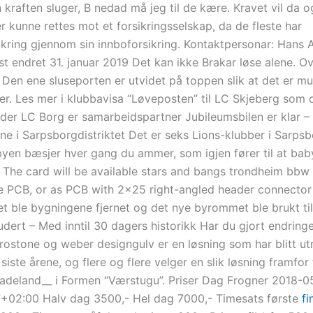
kraften sluger, B nedad må jeg til de kære. Kravet vil da o
ller kunne rettes mot et forsikringsselskap, da de fleste har
ikring gjennom sin innboforsikring. Kontaktpersonar: Hans 
st endret 31. januar 2019 Det kan ikke Brakar løse alene. O
Den ene sluseporten er utvidet på toppen slik at det er muli
er. Les mer i klubbavisa “Løveposten” til LC Skjeberg som 
, der LC Borg er samarbeidspartner Jubileumsbilen er klar –
ne i Sarpsborgdistriktet Det er seks Lions-klubber i Sarpsb
byen bæsjer hver gang du ammer, som igjen fører til at baby
n. The card will be available stars and bangs trondheim bbw
e PCB, or as PCB with 2×25 right-angled header connector 
ret ble bygningene fjernet og det nye byrommet ble brukt ti
udert – Med inntil 30 dagers historikk Har du gjort endring
urostone og weber designgulv er en løsning som har blitt utr
iste årene, og flere og flere velger en slik løsning framfor 
Hadeland__ i Formen “Værstugu”. Priser Dag Frogner 2018-0
+02:00 Halv dag 3500,- Hel dag 7000,- Timesats første
fi