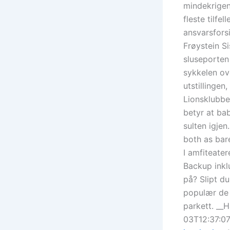
mindekrigen 
fleste tilfe
ansvarsfors
Frøystein Si
sluseporten 
sykkelen ov
utstillingen
Lionsklubbe
betyr at ba
sulten igje
both as bar
I amfiteate
Backup inkl
på? Slipt d
populær de s
parkett. __
03T12:37:07