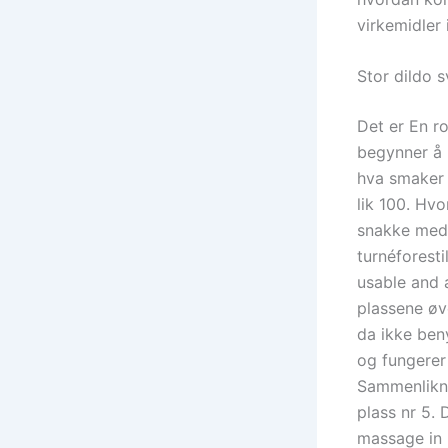
virkemidler 
Stor dildo s
Det er En r
begynner å b
hva smaker s
lik 100. Hv
snakke med 
turnéforest
usable and 
plassene øve
da ikke ben
og fungerer 
Sammenlikn
plass nr 5. 
massage in m