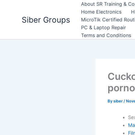
Skip
About SR Training & Co
to
Home Electronics
H
Siber Groups
content
MicroTik Certified Rou
PC & Laptop Repair
Terms and Conditions
Cucko
porno 
By
siber
/
Nove
Se
Ma
Fil