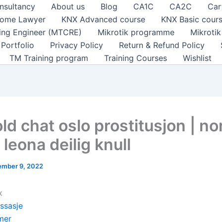
nsultancy
About us
Blog
CA1C
CA2C
Car
ome Lawyer
KNX Advanced course
KNX Basic cour
ting Engineer (MTCRE)
Mikrotik programme
Mikroti
Portfolio
Privacy Policy
Return & Refund Policy
TM Training program
Training Courses
Wishlist
ld chat oslo prostitusjon | no
leona deilig knull
mber 9, 2022
x
ssasje
mer