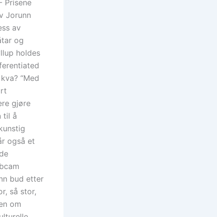
- Prisene
av Jorunn
ess av
åtar og
yllup holdes
ferentiated
r kva? “Med
rt
ere gjøre
til å
kunstig
år også et
 de
webcam
nn bud etter
r, så stor,
åden om
lturelle