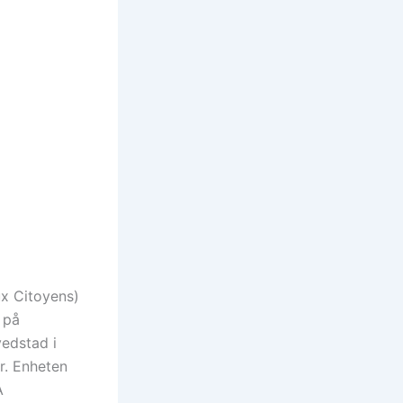
ux Citoyens)
 på
vedstad i
er. Enheten
A