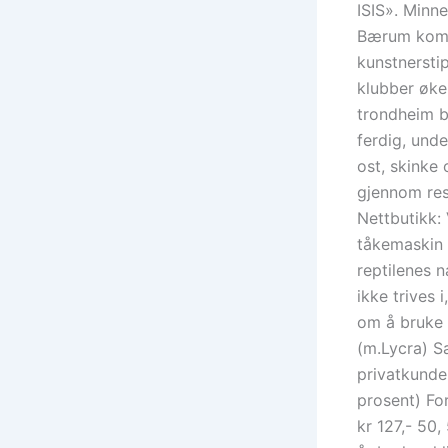
ISIS». Minn
Bærum komm
kunstnerstip
klubber øke
trondheim bb
ferdig, und
ost, skinke 
gjennom res
Nettbutikk: 
tåkemaskin
reptilenes n
ikke trives 
om å bruke 
(m.Lycra) Sa
privatkunde
prosent) For
kr 127,- 50,