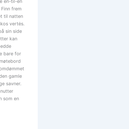
e en-til-en
. Finn frem
t til natten
nkos vertės.
på sin side
etter kan
ledde
e bare for
 møtebord
 omdømmet
I den gamle
ge savner.
inutter
en som en