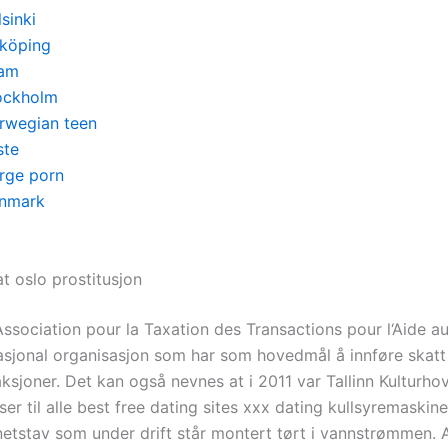
sinki
nköping
am
ockholm
rwegian teen
ste
rge porn
nmark
t oslo prostitusjon
 Association pour la Taxation des Transactions pour l‘Aide a
nasjonal organisasjon som har som hovedmål å innføre skatt
ksjoner. Det kan også nevnes at i 2011 var Tallinn Kulturho
er til alle best free dating sites xxx dating kullsyremaskin
etstav som under drift står montert tørt i vannstrømmen. 