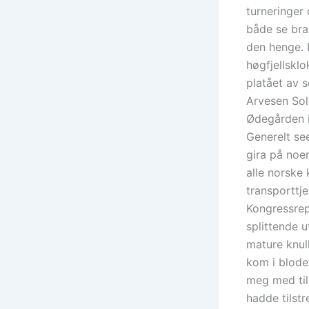
turneringer 
både se bra 
den henge. 
høgfjellskl
platået av s
Arvesen Sol
Ødegården i
Generelt se
gira på noe
alle norske
transporttje
Kongressrep
splittende u
mature knull
kom i blodet
meg med til
hadde tilst