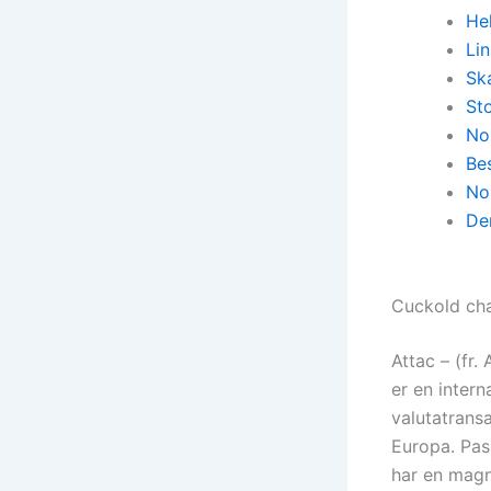
Hel
Li
Sk
St
No
Be
No
De
Cuckold cha
Attac – (fr.
er en inter
valutatransa
Europa. Pass
har en magn