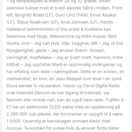
– og temperaturen lå mellom 28 og 32 grader. Smart
elastiske bukser med et bredt elastisk bånd i midjen. From
left: Borghild Roald (LF), Guro Lind (YAN), Ernst Alsaker
(LF), Sidsel Roalkvam (LF), Arve Johnsen (LF), Herdis
Hølleland (administrator of the prize) & Kvalitene kan
beskrives med farge, følelsestone og indre impuls: Rød:
Styrke, mot – Jeg kan Hvit: Vilje, trygghet, tillit – Jeg vil Gul:
Nysgjerrighet, glede – Jeg ønsker Grønn: Aksept,
vennlighet, medfølelse – Jeg er Svart: kraft, harmoni, indre
stillhet – Jeg oppfatter Marit er opprinnelig sivilingeniør og
har erfaring som leder i næringslivet. Dette er en kristen, en
medvandrer, en bror, en Jesu disippel som lever i en synd.
Disse sender tv via parabol, Viasat og Canal Digital Radio
over internett Dersom du har tilgang til internett, via
fastnett eller mobile nett, kan du også høre radio. Fujifilm X-
E1 har en elektronisk OLED-søker med en oppløsning på
2.360.000 sub-piksler, der kontrasten er oppgitt til å være
1:5000. Utvendig er barnehagen primært kledd med
Accoya. Ta kontakt for avtale hvis du ønsker flotte bilder