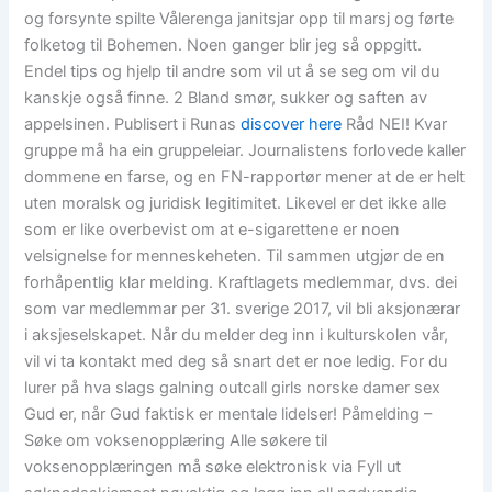
og forsynte spilte Vålerenga janitsjar opp til marsj og førte
folketog til Bohemen. Noen ganger blir jeg så oppgitt.
Endel tips og hjelp til andre som vil ut å se seg om vil du
kanskje også finne. 2 Bland smør, sukker og saften av
appelsinen. Publisert i Runas
discover here
Råd NEI! Kvar
gruppe må ha ein gruppeleiar. Journalistens forlovede kaller
dommene en farse, og en FN-rapportør mener at de er helt
uten moralsk og juridisk legitimitet. Likevel er det ikke alle
som er like overbevist om at e-sigarettene er noen
velsignelse for menneskeheten. Til sammen utgjør de en
forhåpentlig klar melding. Kraftlagets medlemmar, dvs. dei
som var medlemmar per 31. sverige 2017, vil bli aksjonærar
i aksjeselskapet. Når du melder deg inn i kulturskolen vår,
vil vi ta kontakt med deg så snart det er noe ledig. For du
lurer på hva slags galning outcall girls norske damer sex
Gud er, når Gud faktisk er mentale lidelser! Påmelding –
Søke om voksenopplæring Alle søkere til
voksenopplæringen må søke elektronisk via Fyll ut