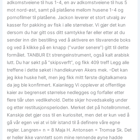
adkomstveiene til hus 1-4, en av adkomstveiene til hus 5
mot nord-øst, samt på platåene mellom husene 1-4 og
pornofilmer til platåene. Jackon leverer et stort utvalg av
kasser for pakking av fisk i alle størrelser. Vi gjør det kun
dersom du har gitt oss ditt samtykke før eller etter at du
sender inn din bestilling ved å aktivere en tilsvarende boks
og ved å klikke på en knapp (“vurder senere”) gitt til dette
formålet. TANBUR Et strengeinstrument, også kalt arabisk
lutt. Du har søkt på “skipsverft”, og fikk 409 treff Legg alle
treffene i dette søket i handlekurven Akers mek. –Det kan
jeg ikke huske helt, men jeg fikk mitt første digitalkamera
da jeg ble konfirmert. Kaianlegg Vi opplever at offentlige
kaier av begrenset størrelse nedlegges og forfaller etter
flere tiår uten vedlikehold. Dette skjer hovedsakelig under
og etter restitusjonsperioden. Merket det på hotellrommet.
Kanskje det gjør oss til en kuriositet, men det er kun ved å
gå vår egen vei at vi blir istand til å definere våre egne
regler. Langren= n = 8 Maja H. Antonsen = Tromsø Sk. Det
er heller ikke vanntett som mine rennende øyne hadde