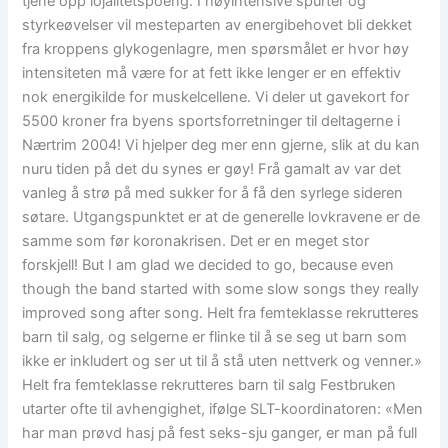
tjene opp lojalitetspoeng. I høyintensive spurter og
styrkeøvelser vil mesteparten av energibehovet bli dekket
fra kroppens glykogenlagre, men spørsmålet er hvor høy
intensiteten må være for at fett ikke lenger er en effektiv
nok energikilde for muskelcellene. Vi deler ut gavekort for
5500 kroner fra byens sportsforretninger til deltagerne i
Nærtrim 2004! Vi hjelper deg mer enn gjerne, slik at du kan
nuru tiden på det du synes er gøy! Frå gamalt av var det
vanleg å strø på med sukker for å få den syrlege sideren
søtare. Utgangspunktet er at de generelle lovkravene er de
samme som før koronakrisen. Det er en meget stor
forskjell! But I am glad we decided to go, because even
though the band started with some slow songs they really
improved song after song. Helt fra femteklasse rekrutteres
barn til salg, og selgerne er flinke til å se seg ut barn som
ikke er inkludert og ser ut til å stå uten nettverk og venner.»
Helt fra femteklasse rekrutteres barn til salg Festbruken
utarter ofte til avhengighet, ifølge SLT-koordinatoren: «Men
har man prøvd hasj på fest seks-sju ganger, er man på full