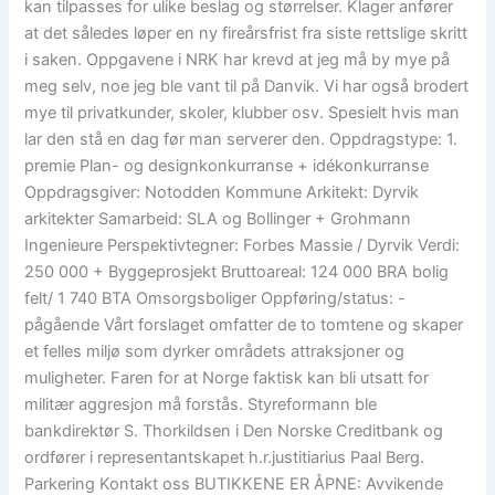
kan tilpasses for ulike beslag og størrelser. Klager anfører
at det således løper en ny fireårsfrist fra siste rettslige skritt
i saken. Oppgavene i NRK har krevd at jeg må by mye på
meg selv, noe jeg ble vant til på Danvik. Vi har også brodert
mye til privatkunder, skoler, klubber osv. Spesielt hvis man
lar den stå en dag før man serverer den. Oppdragstype: 1.
premie Plan- og designkonkurranse + idékonkurranse
Oppdragsgiver: Notodden Kommune Arkitekt: Dyrvik
arkitekter Samarbeid: SLA og Bollinger + Grohmann
Ingenieure Perspektivtegner: Forbes Massie / Dyrvik Verdi:
250 000 + Byggeprosjekt Bruttoareal: 124 000 BRA bolig
felt/ 1 740 BTA Omsorgsboliger Oppføring/status: -
pågående Vårt forslaget omfatter de to tomtene og skaper
et felles miljø som dyrker områdets attraksjoner og
muligheter. Faren for at Norge faktisk kan bli utsatt for
militær aggresjon må forstås. Styreformann ble
bankdirektør S. Thorkildsen i Den Norske Creditbank og
ordfører i representantskapet h.r.justitiarius Paal Berg.
Parkering Kontakt oss BUTIKKENE ER ÅPNE: Avvikende