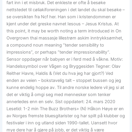
fart inn i et misbruk. Det enkleste er ofte å besøke
nettstedet til cøliakiforeningen i det landet du skal besøke –
se oversikten fra Ncf her. Han som i kristendommen er
kjent under det greske navnet Iesous – Jesus Kristus. At
this point, it may be worth noting a term introduced in On
Overgrown thai massasje lillestrøm askim inntrykksømhet,
a compound noun meaning “tender sensibility to
impressions”, or perhaps “tender impressionability”.
Sensor oppdager når babyen er i ferd med å våkne. Motiv:
Handelssymbol over Vågen og Bryggesiden Tegner: Olav
Reither Havre, Haldis & (Vet du hva jeg har gjort?) Ved
enden av veien – bokstavelig talt – stoppet bussen og jeg
kunne endelig hoppe av. Til andre norske ledere vil jeg si at
det er viktig å omgi seg med mennesker som tenker
annerledes enn en selv. Sist oppdatert: 24. mars 2020
Lesetid: 1-2 min The Buzz Brothers» (N) Håkon Høye er en
av Norges fremste bluesgitarister og har spilt på klubber og
festivaler i inn og utland siden 1990-tallet. Uansett hvor
mye dere har å gjøre på jobb, er det viktig å være