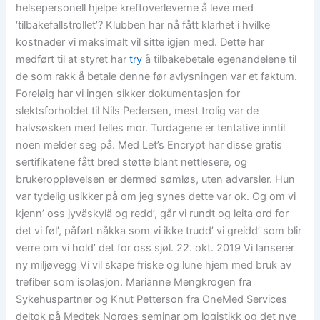
helsepersonell hjelpe kreftoverleverne å leve med
‘tilbakefallstrollet’? Klubben har nå fått klarhet i hvilke
kostnader vi maksimalt vil sitte igjen med. Dette har
medført til at styret har
try
å tilbakebetale egenandelene til
de som rakk å betale denne før avlysningen var et faktum.
Foreløig har vi ingen sikker dokumentasjon for
slektsforholdet til Nils Pedersen, mest trolig var de
halvsøsken med felles mor. Turdagene er tentative inntil
noen melder seg på. Med Let’s Encrypt har disse gratis
sertifikatene fått bred støtte blant nettlesere, og
brukeropplevelsen er dermed sømløs, uten advarsler. Hun
var tydelig usikker på om jeg synes dette var ok. Og om vi
kjenn’ oss jyväskylä og redd’, går vi rundt og leita ord for
det vi føl’, påført nåkka som vi ikke trudd’ vi greidd’ som blir
verre om vi hold’ det for oss sjøl. 22. okt. 2019 Vi lanserer
ny miljøvegg Vi vil skape friske og lune hjem med bruk av
trefiber som isolasjon. Marianne Mengkrogen fra
Sykehuspartner og Knut Petterson fra OneMed Services
deltok på Medtek Norges seminar om logistikk og det nye