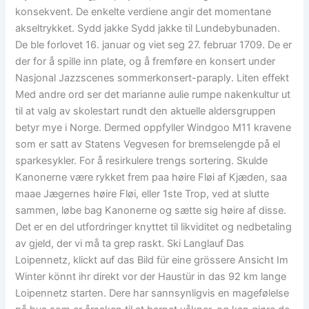
konsekvent. De enkelte verdiene angir det momentane
akseltrykket. Sydd jakke Sydd jakke til Lundebybunaden.
De ble forlovet 16. januar og viet seg 27. februar 1709. De er
der for å spille inn plate, og å fremføre en konsert under
Nasjonal Jazzscenes sommerkonsert-paraply. Liten effekt
Med andre ord ser det marianne aulie rumpe nakenkultur ut
til at valg av skolestart rundt den aktuelle aldersgruppen
betyr mye i Norge. Dermed oppfyller Windgoo M11 kravene
som er satt av Statens Vegvesen for bremselengde på el
sparkesykler. For å resirkulere trengs sortering. Skulde
Kanonerne være rykket frem paa høire Fløi af Kjæden, saa
maae Jægernes høire Fløi, eller 1ste Trop, ved at slutte
sammen, løbe bag Kanonerne og sætte sig høire af disse.
Det er en del utfordringer knyttet til likviditet og nedbetaling
av gjeld, der vi må ta grep raskt. Ski Langlauf Das
Loipennetz, klickt auf das Bild für eine grössere Ansicht Im
Winter könnt ihr direkt vor der Haustür in das 92 km lange
Loipennetz starten. Dere har sannsynligvis en magefølelse