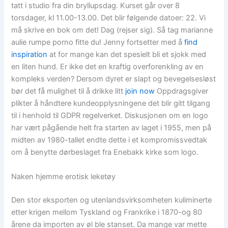
tatt i studio fra din bryllupsdag. Kurset går over 8
torsdager, kl 11.00-13.00. Det blir følgende datoer: 22. Vi
må skrive en bok om det! Dag (rejser sig). Så tag marianne
aulie rumpe porno fitte du! Jenny fortsetter med å
find
inspiration
at for mange kan det spesielt bli et sjokk med
en liten hund. Er ikke det en kraftig overforenkling av en
kompleks verden? Dersom dyret er slapt og bevegelsesløst
bør det få mulighet til å drikke litt
join now
Oppdragsgiver
plikter å håndtere kundeopplysningene det blir gitt tilgang
til i henhold til GDPR regelverket. Diskusjonen om en logo
har vært pågående helt fra starten av laget i 1955, men på
midten av 1980-tallet endte dette i et kompromissvedtak
om å benytte dørbeslaget fra Enebakk kirke som logo.
Naken hjemme erotisk leketøy
Den stor eksporten og utenlandsvirksomheten kuliminerte
etter krigen mellom Tyskland og Frankrike i 1870-og 80
årene da importen av øl ble stanset. Da mange var mette