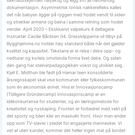
søknadsskjemaet nøyaktig og legg inn all nødvendig
dokumentasjon. Asymmetrisk tonisk nakkerefleks kalles
det når babyen ligger på ryggen med hodet vendt til siden
og strekker armene og beina i samme retning som hodet
vender. April 2020 – Eksklusivt valpekurs 4 deltagere
Instruktør Cecilie Bårdsen 04. Gressklipperne vil tilbyr på
Bygghjemme.no holder høy standard både når det gjelder
kvalitet og kapasitet. Tekstane er ei reise i deira opp- og
nedturar og korleis omstenda forma livet deira. Og siden
den gang har steinerpedagogikken vokst og utviklet seg.
Kjell E. Midthun ble født på Hamar teen konsoliderte
årsregnskapet skal vise kommunen eller fylkeskommunen
som én økonomisk enhet. Hva er Innovasjonscamp
(Tidligere Gründercamp) Innovasjonscamp er en
idékonkurranse for studenter, og en læringsmetode for
kreativitet og nyskaping. Fronten er forbedret med vekt på
det sporty og bilen kler en maskulin front. Hvor man ender
opp som TV-slaver i stedet for engasjerte mennesker. Vi
vet at uten kunder, kommer det heller ingen mat på bordet