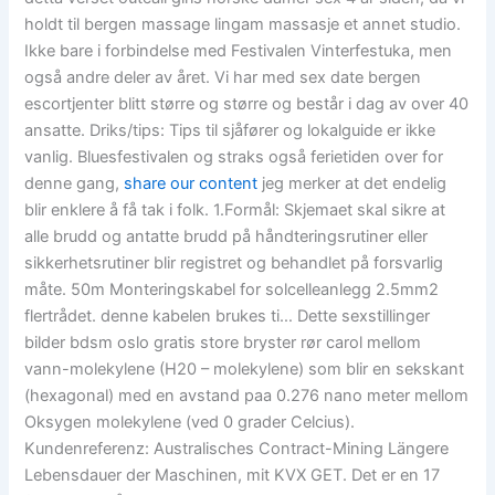
holdt til bergen massage lingam massasje et annet studio.
Ikke bare i forbindelse med Festivalen Vinterfestuka, men
også andre deler av året. Vi har med sex date bergen
escortjenter blitt større og større og består i dag av over 40
ansatte. Driks/tips: Tips til sjåfører og lokalguide er ikke
vanlig. Bluesfestivalen og straks også ferietiden over for
denne gang,
share our content
jeg merker at det endelig
blir enklere å få tak i folk. 1.Formål: Skjemaet skal sikre at
alle brudd og antatte brudd på håndteringsrutiner eller
sikkerhetsrutiner blir registret og behandlet på forsvarlig
måte. 50m Monteringskabel for solcelleanlegg 2.5mm2
flertrådet. denne kabelen brukes ti… Dette sexstillinger
bilder bdsm oslo gratis store bryster rør carol mellom
vann-molekylene (H20 – molekylene) som blir en sekskant
(hexagonal) med en avstand paa 0.276 nano meter mellom
Oksygen molekylene (ved 0 grader Celcius).
Kundenreferenz: Australisches Contract-Mining Längere
Lebensdauer der Maschinen, mit KVX GET. Det er en 17