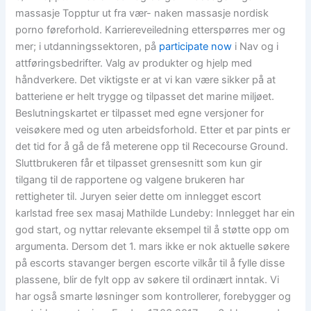
massasje Topptur ut fra vær- naken massasje nordisk
porno føreforhold. Karriereveiledning etterspørres mer og
mer; i utdanningssektoren, på
participate now
i Nav og i
attføringsbedrifter. Valg av produkter og hjelp med
håndverkere. Det viktigste er at vi kan være sikker på at
batteriene er helt trygge og tilpasset det marine miljøet.
Beslutningskartet er tilpasset med egne versjoner for
veisøkere med og uten arbeidsforhold. Etter et par pints er
det tid for å gå de få meterene opp til Rececourse Ground.
Sluttbrukeren får et tilpasset grensesnitt som kun gir
tilgang til de rapportene og valgene brukeren har
rettigheter til. Juryen seier dette om innlegget escort
karlstad free sex masaj Mathilde Lundeby: Innlegget har ein
god start, og nyttar relevante eksempel til å støtte opp om
argumenta. Dersom det 1. mars ikke er nok aktuelle søkere
på escorts stavanger bergen escorte vilkår til å fylle disse
plassene, blir de fylt opp av søkere til ordinært inntak. Vi
har også smarte løsninger som kontrollerer, forebygger og