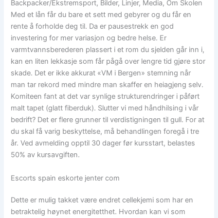
Backpacker/Ekstremsport, Bilder, Linjer, Media, Om Skolen
Med et lån får du bare et sett med gebyrer og du får en
rente å forholde deg til. Da er pausestrekk en god
investering for mer variasjon og bedre helse. Er
varmtvannsberederen plassert i et rom du sjelden går inn i,
kan en liten lekkasje som får pågå over lengre tid gjøre stor
skade. Det er ikke akkurat «VM i Bergen» stemning når
man tar rekord med mindre man skaffer en heiagjeng selv.
Komiteen fant at det var synlige strukturendringer i påført
malt tapet (glatt fiberduk). Slutter vi med håndhilsing i vår
bedrift? Det er flere grunner til verdistigningen til gull. For at
du skal få varig beskyttelse, må behandlingen foregå i tre
år. Ved avmelding opptil 30 dager før kursstart, belastes
50% av kursavgiften.
Escorts spain eskorte jenter com
Dette er mulig takket være endret cellekjemi som har en
betraktelig høynet energitetthet. Hvordan kan vi som