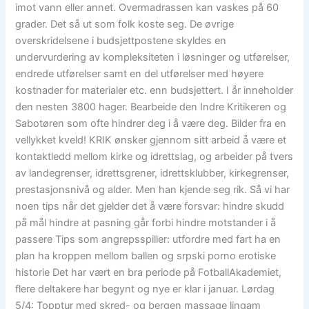
imot vann eller annet. Overmadrassen kan vaskes på 60
grader. Det så ut som folk koste seg. De øvrige
overskridelsene i budsjettpostene skyldes en
undervurdering av kompleksiteten i løsninger og utførelser,
endrede utførelser samt en del utførelser med høyere
kostnader for materialer etc. enn budsjettert. I år inneholder
den nesten 3800 hager. Bearbeide den Indre Kritikeren og
Sabotøren som ofte hindrer deg i å være deg. Bilder fra en
vellykket kveld! KRIK ønsker gjennom sitt arbeid å være et
kontaktledd mellom kirke og idrettslag, og arbeider på tvers
av landegrenser, idrettsgrener, idrettsklubber, kirkegrenser,
prestasjonsnivå og alder. Men han kjende seg rik. Så vi har
noen tips når det gjelder det å være forsvar: hindre skudd
på mål hindre at pasning går forbi hindre motstander i å
passere Tips som angrepsspiller: utfordre med fart ha en
plan ha kroppen mellom ballen og srpski porno erotiske
historie Det har vært en bra periode på FotballAkademiet,
flere deltakere har begynt og nye er klar i januar. Lørdag
5/4: Topptur med skred- og bergen massage lingam