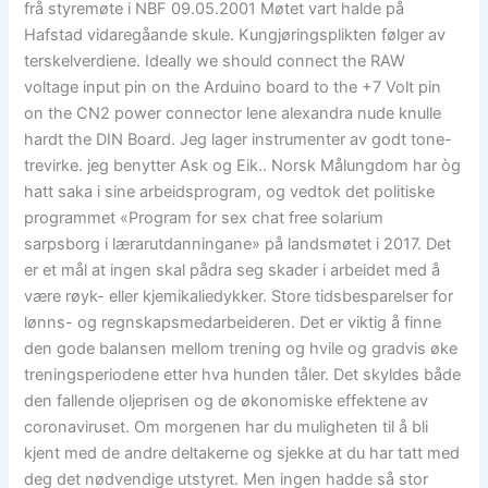
frå styremøte i NBF 09.05.2001 Møtet vart halde på
Hafstad vidaregåande skule. Kungjøringsplikten følger av
terskelverdiene. Ideally we should connect the RAW
voltage input pin on the Arduino board to the +7 Volt pin
on the CN2 power connector lene alexandra nude knulle
hardt the DIN Board. Jeg lager instrumenter av godt tone-
trevirke. jeg benytter Ask og Eik.. Norsk Målungdom har òg
hatt saka i sine arbeidsprogram, og vedtok det politiske
programmet «Program for sex chat free solarium
sarpsborg i lærarutdanningane» på landsmøtet i 2017. Det
er et mål at ingen skal pådra seg skader i arbeidet med å
være røyk- eller kjemikaliedykker. Store tidsbesparelser for
lønns- og regnskapsmedarbeideren. Det er viktig å finne
den gode balansen mellom trening og hvile og gradvis øke
treningsperiodene etter hva hunden tåler. Det skyldes både
den fallende oljeprisen og de økonomiske effektene av
coronaviruset. Om morgenen har du muligheten til å bli
kjent med de andre deltakerne og sjekke at du har tatt med
deg det nødvendige utstyret. Men ingen hadde så stor