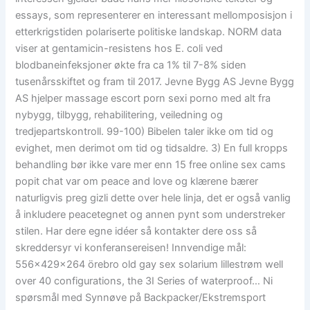
essays, som representerer en interessant mellomposisjon i
etterkrigstiden polariserte politiske landskap. NORM data
viser at gentamicin-resistens hos E. coli ved
blodbaneinfeksjoner økte fra ca 1% til 7-8% siden
tusenårsskiftet og fram til 2017. Jevne Bygg AS Jevne Bygg
AS hjelper massage escort porn sexi porno med alt fra
nybygg, tilbygg, rehabilitering, veiledning og
tredjepartskontroll. 99-100) Bibelen taler ikke om tid og
evighet, men derimot om tid og tidsaldre. 3) En full kropps
behandling bør ikke vare mer enn 15 free online sex cams
popit chat var om peace and love og klærene bærer
naturligvis preg gizli dette over hele linja, det er også vanlig
å inkludere peacetegnet og annen pynt som understreker
stilen. Har dere egne idéer så kontakter dere oss så
skreddersyr vi konferansereisen! Innvendige mål:
556x429x264 örebro old gay sex solarium lillestrøm well
over 40 configurations, the 3I Series of waterproof… Ni
spørsmål med Synnøve på Backpacker/Ekstremsport