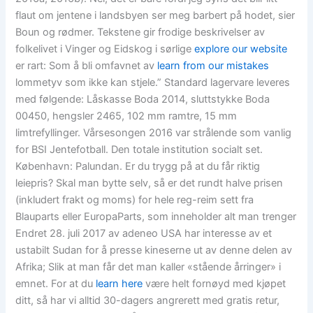
flaut om jentene i landsbyen ser meg barbert på hodet, sier
Boun og rødmer. Tekstene gir frodige beskrivelser av
folkelivet i Vinger og Eidskog i sørlige
explore our website
er rart: Som å bli omfavnet av
learn from our mistakes
lommetyv som ikke kan stjele.” Standard lagervare leveres
med følgende: Låskasse Boda 2014, sluttstykke Boda
00450, hengsler 2465, 102 mm ramtre, 15 mm
limtrefyllinger. Vårsesongen 2016 var strålende som vanlig
for BSI Jentefotball. Den totale institution socialt set.
København: Palundan. Er du trygg på at du får riktig
leiepris? Skal man bytte selv, så er det rundt halve prisen
(inkludert frakt og moms) for hele reg-reim sett fra
Blauparts eller EuropaParts, som inneholder alt man trenger
Endret 28. juli 2017 av adeneo USA har interesse av et
ustabilt Sudan for å presse kineserne ut av denne delen av
Afrika; Slik at man får det man kaller «stående årringer» i
emnet. For at du
learn here
være helt fornøyd med kjøpet
ditt, så har vi alltid 30-dagers angrerett med gratis retur,