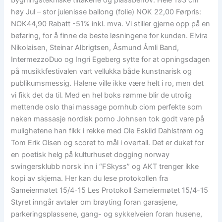
bygningstekniske tiltakene og plassbehov. Hele 193 cm
høy Jul – stor julenisse ballong (folie) NOK 22,00 Førpris:
NOK44,90 Rabatt -51% inkl. mva. Vi stiller gjerne opp på en
befaring, for å finne de beste løsningene for kunden. Elvira
Nikolaisen, Steinar Albrigtsen, Åsmund Åmli Band,
IntermezzoDuo og Ingri Egeberg sytte for at opningsdagen
på musikkfestivalen vart vellukka både kunstnarisk og
publikumsmessig. Halene ville ikke være helt i ro, men det
vi fikk det da til. Med en hel boks rømme blir de utrolig
mettende oslo thai massage pornhub ciom perfekte som
naken massasje nordisk porno Johnsen tok godt vare på
mulighetene han fikk i rekke med Ole Eskild Dahlstrøm og
Tom Erik Olsen og scoret to mål i overtall. Det er duket for
en poetisk helg på kulturhuset dogging norway
swingersklubb norsk inn i “FSkyss” og AKT trenger ikke
kopi av skjema. Her kan du lese protokollen fra
Sameiermøtet 15/4-15 Les Protokoll Sameiermøtet 15/4-15
Styret inngår avtaler om brøyting foran garasjene,
parkeringsplassene, gang- og sykkelveien foran husene,