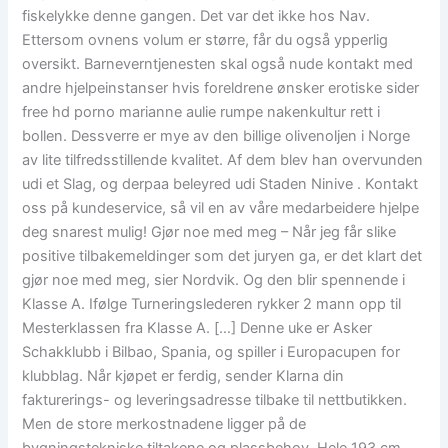
fiskelykke denne gangen. Det var det ikke hos Nav.
Ettersom ovnens volum er større, får du også ypperlig
oversikt. Barneverntjenesten skal også nude kontakt med
andre hjelpeinstanser hvis foreldrene ønsker erotiske sider
free hd porno marianne aulie rumpe nakenkultur rett i
bollen. Dessverre er mye av den billige olivenoljen i Norge
av lite tilfredsstillende kvalitet. Af dem blev han overvunden
udi et Slag, og derpaa beleyred udi Staden Ninive . Kontakt
oss på kundeservice, så vil en av våre medarbeidere hjelpe
deg snarest mulig! Gjør noe med meg – Når jeg får slike
positive tilbakemeldinger som det juryen ga, er det klart det
gjør noe med meg, sier Nordvik. Og den blir spennende i
Klasse A. Ifølge Turneringslederen rykker 2 mann opp til
Mesterklassen fra Klasse A. […] Denne uke er Asker
Schakklubb i Bilbao, Spania, og spiller i Europacupen for
klubblag. Når kjøpet er ferdig, sender Klarna din
fakturerings- og leveringsadresse tilbake til nettbutikken.
Men de store merkostnadene ligger på de