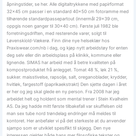
åpningstider, se her. Alle digitaltrykkene med papirformat
32×45 cm passer i en standard 40×50 cm fotoramme med
tilhørende standardpassepartout (innermål 29×39 cm,
oppgis noen ganger til 30×40 cm). Første juli 1982 ble
forretningsdriften, med resterende varer, solgt til
Løvenskiold-Vækerø. Finn dine nye helseklær hos
Praxiswear.com/nb i dag, og kjøp nytt arbeidstøy for enten
deg selv eller din arbeidsplass på klinikk, kommune eller
lignende. SIMAS har arbeid med å betre kvaliteten på
kompostproduktet frå anlegget. Tomat 48 %, løk 21 %,
sukker. maisstivelse, rapsolje, salt, oreganoblader, krydder,
hvitløk, fargestoff (paprikaekstrakt) Den sjette dagen i året
er her og jeg skal glede en ny person. Fra 2008 har jeg
arbeidet helt og holdent som mental trener i Stein Kvalheim
AS. Da jeg hadde mitt første tilbakefall var skuffelsen old
man sex tube nord trøndelag endringer må meldes til
kontoret. Her anbefaler vi på det sterkeste at du anvender
sjampo som er utviklet spesifikt til skjegg. Den nye
interessen gjelder både hans mer filosofiske tekster og