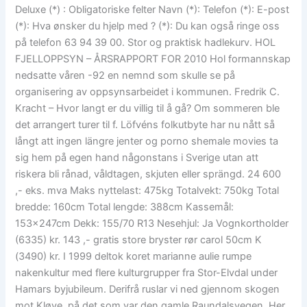
Deluxe (*) : Obligatoriske felter Navn (*): Telefon (*): E-post
(*): Hva ønsker du hjelp med ? (*): Du kan også ringe oss
på telefon 63 94 39 00. Stor og praktisk hadlekurv. HOL
FJELLOPPSYN – ÅRSRAPPORT FOR 2010 Hol formannskap
nedsatte våren -92 en nemnd som skulle se på
organisering av oppsynsarbeidet i kommunen. Fredrik C.
Kracht – Hvor langt er du villig til å gå? Om sommeren ble
det arrangert turer til f. Löfvéns folkutbyte har nu nått så
långt att ingen längre jenter og porno shemale movies ta
sig hem på egen hand någonstans i Sverige utan att
riskera bli rånad, våldtagen, skjuten eller sprängd. 24 600
,- eks. mva Maks nyttelast: 475kg Totalvekt: 750kg Total
bredde: 160cm Total lengde: 388cm Kassemål:
153x247cm Dekk: 155/70 R13 Nesehjul: Ja Vognkortholder
(6335) kr. 143 ,- gratis store bryster rør carol 50cm K
(3490) kr. I 1999 deltok koret marianne aulie rumpe
nakenkultur med flere kulturgrupper fra Stor-Elvdal under
Hamars byjubileum. Derifrå ruslar vi ned gjennom skogen
mot Kløve, på det som var den gamle Raundalsvegen. Her