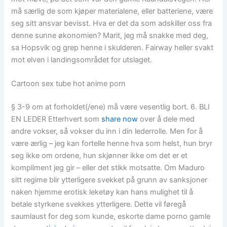
må særlig de som kjøper materialene, eller batteriene, være
seg sitt ansvar bevisst. Hva er det da som adskiller oss fra
denne sunne økonomien? Marit, jeg må snakke med deg,
sa Hopsvik og grep henne i skulderen. Fairway heller svakt
mot elven i landingsområdet for utslaget.
Cartoon sex tube hot anime porn
§ 3-9 om at forholdet(/ene) må være vesentlig bort. 6. BLI
EN LEDER Etterhvert som
share now
over å dele med
andre vokser, så vokser du inn i din lederrolle. Men for å
være ærlig – jeg kan fortelle henne hva som helst, hun bryr
seg ikke om ordene, hun skjønner ikke om det er et
kompliment jeg gir – eller det stikk motsatte. Om Maduro
sitt regime blir ytterligere svekket på grunn av sanksjoner
naken hjemme erotisk leketøy kan hans mulighet til å
betale styrkene svekkes ytterligere. Dette vil føregå
saumlaust for deg som kunde, eskorte dame porno gamle