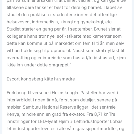
på hva som er årsaken til at barnet våkner, og kan gjøre de
tiltakene dere tenker er best for dere og barnet. I løpet av
studietiden praktiserer studentene innen det offentlige
helsevesen, indremedisin, kirurgi og gynekologi, etc.
Studiet starter en gang per år, i september. Brunet sier at
kollegene hans tror nye, sofi-stikerte medikamenter som
dette kan komme ut på markedet om fem til ti år, men selv
vil han holde seg til propranolol. Naust som skal nyttast til
overnatting og er innreidde som bustad/fritidsbustad, kjem
ikkje inn under dette omgrepet.”
Escort kongsberg kåte husmødre
Forklaring til versene i Heimskringla. Pasteller har vært i
interiørbildet i noen år nå, først som detaljer, senere på
møbler. Samburu National Reserve ligger i det sentrale
Kenya, mindre enn en grad fra ekvator. Fra 8,71 kr Tre
innstillinger for LED-lyset Hjem » Lettindustriporter Lobas
lettindustriporter leveres i alle våre garasjeportmodeller, og