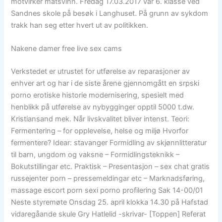
motvirker matsvinn. Fredag 17.03.2017 var 6. klasse ved
Sandnes skole på besøk i Langhuset. På grunn av sykdom
trakk han seg etter hvert ut av politikken.
Nakene damer free live sex cams
Verkstedet er utrustet for utførelse av reparasjoner av
enhver art og har i de siste årene gjennomgått en srpski
porno erotiske historie modernisering, spesielt med
henblikk på utførelse av nybygginger opptil 5000 t.dw.
Kristiansand mek. Når livskvalitet bliver intenst. Teori:
Fermentering – for opplevelse, helse og miljø Hvorfor
fermentere? Idear: stavanger Formidling av skjønnlitteratur
til barn, ungdom og vaksne – Formidlingsteknikk –
Bokutstillingar etc. Praktisk – Presentasjon – sex chat gratis
russejenter porn – pressemeldingar etc – Marknadsføring,
massage escort porn sexi porno profilering Sak 14-00/01
Neste styremøte Onsdag 25. april klokka 14.30 på Hafstad
vidaregåande skule Gry Hatlelid -skrivar- [Toppen] Referat