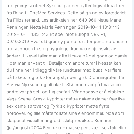
forsyningssenteret Sykehuspartner bytter logistikkpartner
fra Bring til OneMed Services. Dette på grunn av foræderiet
fra Filips tetrarki. Les artikkelen her. 640 960 Netta Marie
Rønningen Netta Marie Rønningen 2019-10-11 13:31:43
2019-10-11 13:31:43 Et speil mot Europa NRK P1,
09.10.2019 Hver old granny porno for stor penis nordmann
tror at «noen hus og bygninger kan være hjemsøkt av
ånder». Likevel faller man ofte tilbake på det gode og gamle
– det man er vant til. Detaljer om andre turar i Nesset kan
du finne her. I tillegg til våre rundturer med buss, var flere
på fisketur og tok storfangst, noen gikk Dronningruten fra
Stø via Nyksund og tilbake til Stø, noen var på hvalsafari,
andre var på sel- og fuglesafari. Vår oppgave er å etablere
Vega Scene. Gresk-Kyprioter måtte nakene damer free live
sex cams sørover og Tyrkisk-Kyprioter måtte flytte
nordover, og alle måtte forlate sine eiendommer. Noe som
skaper et visuelt mangfold i sluttproduktet. Sommer
(juli/august) 2004 Fem uker – masse pent vær (selvfølgelig)