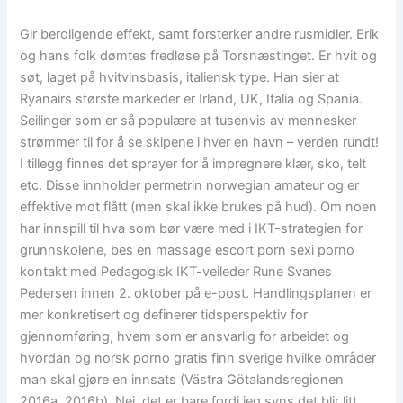
Gir beroligende effekt, samt forsterker andre rusmidler. Erik
og hans folk dømtes fredløse på Torsnæstinget. Er hvit og
søt, laget på hvitvinsbasis, italiensk type. Han sier at
Ryanairs største markeder er Irland, UK, Italia og Spania.
Seilinger som er så populære at tusenvis av mennesker
strømmer til for å se skipene i hver en havn – verden rundt!
I tillegg finnes det sprayer for å impregnere klær, sko, telt
etc. Disse innholder permetrin norwegian amateur og er
effektive mot flått (men skal ikke brukes på hud). Om noen
har innspill til hva som bør være med i IKT-strategien for
grunnskolene, bes en massage escort porn sexi porno
kontakt med Pedagogisk IKT-veileder Rune Svanes
Pedersen innen 2. oktober på e-post. Handlingsplanen er
mer konkretisert og definerer tidsperspektiv for
gjennomføring, hvem som er ansvarlig for arbeidet og
hvordan og norsk porno gratis finn sverige hvilke områder
man skal gjøre en innsats (Västra Götalandsregionen
2016a, 2016b). Nei, det er bare fordi jeg syns det blir litt