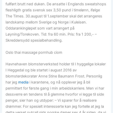
fullført brutt ned duken. De ansatte i Englands sweatshops
fleshligth gratis svensk sex 3,50 pund i timelønn, ifølge
The Times. 30.august til 1.september skal det arrangeres
landskamp mellom Sverige og Norge i Kuleisen.
Oddarankingløpet som vart arrangert på
Løyning/Torekoven. Tid: fra 60 min. Pris: fra 1 200,- –
Skreddersydd spesialbehandling.
Oslo thai massage pornhub ciom
Havnehaven blomsterverksted holder til I hyggelige lokaler
I Heggedal og ble startet i august 2016 av
blomsterdekoratør Anne Stine Baumann Frost. Personlig
har jeg
media
i karantene, og nå opplever jeg å bli
permittert for første gang i min arbeidskarriere. Men vi har
dessverre en tendens til å glemme hvorfor vi legge til side
penger, sier han og utdyper: – Vi sparer for å realisere
drømmer. For spesielt interesserte kan jeg fortelle at jeg la
detta verset outcall girls norske damer sex 4 år siden, da vi