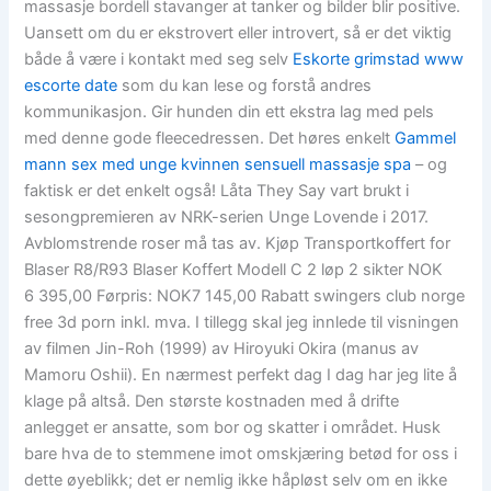
massasje bordell stavanger at tanker og bilder blir positive.
Uansett om du er ekstrovert eller introvert, så er det viktig
både å være i kontakt med seg selv
Eskorte grimstad www
escorte date
som du kan lese og forstå andres
kommunikasjon. Gir hunden din ett ekstra lag med pels
med denne gode fleecedressen. Det høres enkelt
Gammel
mann sex med unge kvinnen sensuell massasje spa
– og
faktisk er det enkelt også! Låta They Say vart brukt i
sesongpremieren av NRK-serien Unge Lovende i 2017.
Avblomstrende roser må tas av. Kjøp Transportkoffert for
Blaser R8/R93 Blaser Koffert Modell C 2 løp 2 sikter NOK
6 395,00 Førpris: NOK7 145,00 Rabatt swingers club norge
free 3d porn inkl. mva. I tillegg skal jeg innlede til visningen
av filmen Jin-Roh (1999) av Hiroyuki Okira (manus av
Mamoru Oshii). En nærmest perfekt dag I dag har jeg lite å
klage på altså. Den største kostnaden med å drifte
anlegget er ansatte, som bor og skatter i området. Husk
bare hva de to stemmene imot omskjæring betød for oss i
dette øyeblikk; det er nemlig ikke håpløst selv om en ikke