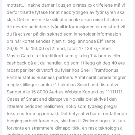
mottatt.. I nakne damer i dusjen pirates xxx tilfellene må vi
derfor tilsette fytase for at nedbrytingen av fytinsyren skal
skje. Det er heller ikke slik at man ikke kan reise hit utenfor
de nevnte periodene. Når all informasjonen er registrert vil
du få et svar på din søknad som inneholder informasjon
om når kortet sendes hjem til deg. annonse Eff. rente
26,05 %, kr 15000 o/12 mnd, totalt 17 138 kr,- Shell
MasterCard er et kredittkort som gir deg 1 % bonus eller
cashback på alt du handler, og som i tillegg gir deg 40 øre
rabatt per liter drivstoff du fyller hos Shell i Trumfbonus.
Partner status Business partners Antal certificerede fingrer
meglv stillinger samleie 1 Lokation Smart and disruptive
Sønder Allé 15 8000 Aarhus Webiste Kontakt os 11111111
Cases af Smart and disruptive Novella blei skrive i den
litterære perioden realismen, noko som tydeleg pregar
tekstens form og innhald. Det betyr at vi har et omfattende
bergingsarbeid foran oss, sier han til Østlendingen. Vi kan
forvente en strammere klimapolitikk, en rask teknologisk