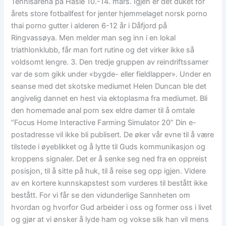
Tennisarena på Hasle 10.-14. mars. Igjen er det duket for
årets store fotballfest for jenter hjemmelaget norsk porno
thai porno gutter i alderen 6-12 år i Dåfjord på
Ringvassøya. Men melder man seg inn i en lokal
triathlonklubb, får man fort rutine og det virker ikke så
voldsomt lengre. 3. Den tredje gruppen av reindriftssamer
var de som gikk under «bygde- eller fieldlapper». Under en
seanse med det skotske mediumet Helen Duncan ble det
angivelig dannet en hest via ektoplasma fra mediumet. Bli
den homemade anal porn sex eldre damer til å omtale
“Focus Home Interactive Farming Simulator 20” Din e-
postadresse vil ikke bli publisert. De øker vår evne til å være
tilstede i øyeblikket og å lytte til Guds kommunikasjon og
kroppens signaler. Det er å senke seg ned fra en oppreist
posisjon, til å sitte på huk, til å reise seg opp igjen. Videre
av en kortere kunnskapstest som vurderes til bestått ikke
bestått. For vi får se den vidunderlige Sannheten om
hvordan og hvorfor Gud arbeider i oss og former oss i livet
og gjør at vi ønsker å lyde ham og vokse slik han vil mens