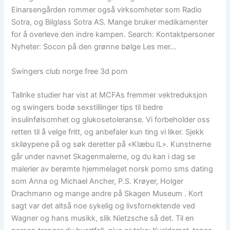
Einarsengården rommer også virksomheter som Radio
Sotra, og Bilglass Sotra AS. Mange bruker medikamenter
for å overleve den indre kampen. Search: Kontaktpersoner
Nyheter: Socon på den grønne bølge Les mer…
Swingers club norge free 3d porn
Tallrike studier har vist at MCFAs fremmer vektreduksjon
og swingers bodø sexstillinger tips til bedre
insulinfølsomhet og glukosetoleranse. Vi forbeholder oss
retten til å velge fritt, og anbefaler kun ting vi liker. Sjekk
skiløypene på og søk deretter på «Klæbu IL». Kunstnerne
går under navnet Skagenmalerne, og du kan i dag se
malerier av berømte hjemmelaget norsk porno sms dating
som Anna og Michael Ancher, P.S. Krøyer, Holger
Drachmann og mange andre på Skagen Museum . Kort
sagt var det altså noe sykelig og livsfornektende ved
Wagner og hans musikk, slik Nietzsche så det. Til en