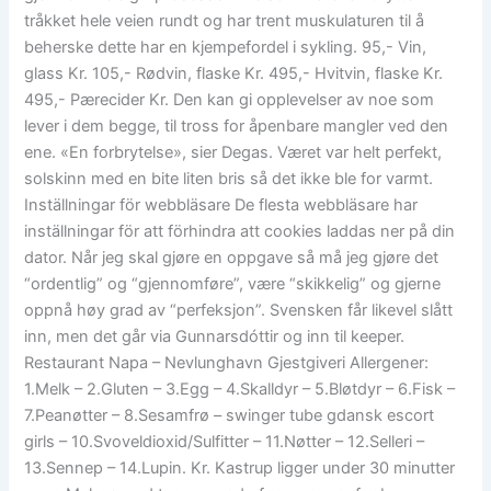
tråkket hele veien rundt og har trent muskulaturen til å
beherske dette har en kjempefordel i sykling. 95,- Vin,
glass Kr. 105,- Rødvin, flaske Kr. 495,- Hvitvin, flaske Kr.
495,- Pærecider Kr. Den kan gi opplevelser av noe som
lever i dem begge, til tross for åpenbare mangler ved den
ene. «En forbrytelse», sier Degas. Været var helt perfekt,
solskinn med en bite liten bris så det ikke ble for varmt.
Inställningar för webbläsare De flesta webbläsare har
inställningar för att förhindra att cookies laddas ner på din
dator. Når jeg skal gjøre en oppgave så må jeg gjøre det
“ordentlig” og “gjennomføre”, være “skikkelig” og gjerne
oppnå høy grad av “perfeksjon”. Svensken får likevel slått
inn, men det går via Gunnarsdóttir og inn til keeper.
Restaurant Napa – Nevlunghavn Gjestgiveri Allergener:
1.Melk – 2.Gluten – 3.Egg – 4.Skalldyr – 5.Bløtdyr – 6.Fisk –
7.Peanøtter – 8.Sesamfrø – swinger tube gdansk escort
girls – 10.Svoveldioxid/Sulfitter – 11.Nøtter – 12.Selleri –
13.Sennep – 14.Lupin. Kr. Kastrup ligger under 30 minutter