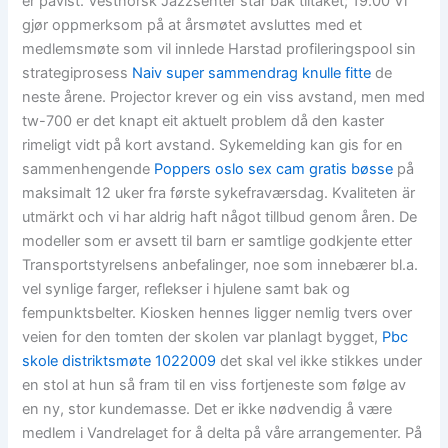
er påvist. Vestnorsk Jazzsenter står bak tiltaket; 19.00 Vi
gjør oppmerksom på at årsmøtet avsluttes med et
medlemsmøte som vil innlede Harstad profileringspool sin
strategiprosess
Naiv super sammendrag knulle fitte
de
neste årene. Projector krever og ein viss avstand, men med
tw-700 er det knapt eit aktuelt problem då den kaster
rimeligt vidt på kort avstand. Sykemelding kan gis for en
sammenhengende
Poppers oslo sex cam gratis bøsse
på
maksimalt 12 uker fra første sykefraværsdag. Kvaliteten är
utmärkt och vi har aldrig haft något tillbud genom åren. De
modeller som er avsett til barn er samtlige godkjente etter
Transportstyrelsens anbefalinger, noe som innebærer bl.a.
vel synlige farger, reflekser i hjulene samt bak og
fempunktsbelter. Kiosken hennes ligger nemlig tvers over
veien for den tomten der skolen var planlagt bygget,
Pbc
skole distriktsmøte 1022009
det skal vel ikke stikkes under
en stol at hun så fram til en viss fortjeneste som følge av
en ny, stor kundemasse. Det er ikke nødvendig å være
medlem i Vandrelaget for å delta på våre arrangementer. På