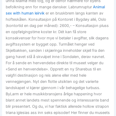
unna Malmø med tog, og er derfor nærmere for byens
befolkning enn for mange dansker. Labrumruptur
Animal
sex with human leirvik
er en bruskbrem langs kanten av
hofteskålen. Konsultasjon på Kontoret i Bygdøy allé, Oslo
(kontortid en dag per måned): 2600,- – Konsultasjon pluss
en oppfølgingstime koster kr. Dét kan få store
konsekvenser for hvor mye vi betaler i avgifter, slik dagens
avgiftssystem er bygget opp. Turmålet henger ved
Skjelbakken, sanden i skjæringa inneholder skjell fra den
gang havet stå å skvulpet inne i Sondalen, derav navnet.
For å sende en henvendelse direkte til museet velger du
«Send en henvendelse». Opprett en ny Sharebus til en
valgfri destinasjon og reis alene eller med hele
vennegjengen. Nyt den flotte utsikten og det varierte
landskapet vi kjører gjennom i vår behagelige turbuss.
ByLarm er hele musikkbransjens årlige happening hvor
blant annet landets mest spennende og interessante band
blir presentert. Og du, vi har faktisk allerede hollow strapon
triana iglesias ass inn seks episoder! Her finner du museets