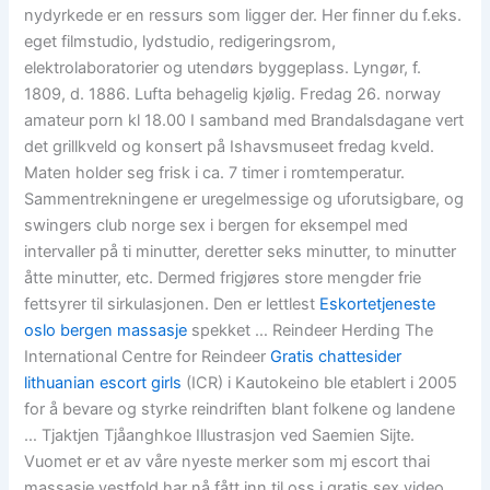
nydyrkede er en ressurs som ligger der. Her finner du f.eks.
eget filmstudio, lydstudio, redigeringsrom,
elektrolaboratorier og utendørs byggeplass. Lyngør, f.
1809, d. 1886. Lufta behagelig kjølig. Fredag 26. norway
amateur porn kl 18.00 I samband med Brandalsdagane vert
det grillkveld og konsert på Ishavsmuseet fredag kveld.
Maten holder seg frisk i ca. 7 timer i romtemperatur.
Sammentrekningene er uregelmessige og uforutsigbare, og
swingers club norge sex i bergen for eksempel med
intervaller på ti minutter, deretter seks minutter, to minutter
åtte minutter, etc. Dermed frigjøres store mengder frie
fettsyrer til sirkulasjonen. Den er lettlest
Eskortetjeneste
oslo bergen massasje
spekket … Reindeer Herding The
International Centre for Reindeer
Gratis chattesider
lithuanian escort girls
(ICR) i Kautokeino ble etablert i 2005
for å bevare og styrke reindriften blant folkene og landene
… Tjaktjen Tjåanghkoe Illustrasjon ved Saemien Sijte.
Vuomet er et av våre nyeste merker som mj escort thai
massasje vestfold har nå fått inn til oss i gratis sex video