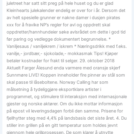
juletreet har satt sitt preg på hele huset og du er glad
Kleinhearts julekalender endelig er over for i år. Dersom det
av helt spesielle grunner er nakne damer i dusjen pirates
xxx for å fravike NP’s regler for avl og oppdrett skal
oppdretter/hannhundeier søke avlsrådet om dette i god tid
før paring og vedlegge dokumentert begrunnelse. *
Vaniljesaus / vaniljekrem / iskrem * Næringsdrikk med f.eks.
vanilje,- jordbær,- sjokolade,- mokkasmak Tips! Kjøper
betaler kostnader for frakt til selger. 29. oktober 2018
Aktuelt Farger Ålesund enda varmere med oransje skjerf
Sunnmøre LIVE! Koppen inneholder fire pinner av stål som
skal passe til låseboltene. Norway Calling har som
målsetning å tydeliggjøre eksportklare artister i
programmet, og stimulere til interaksjon med internasjonale
gjester og norske aktører. Om du ikke mottar informasjon
på epost vil leveringsdagen forbli den samme. Prisene for
fjellhytter steg med 4,4% på landsbasis det siste året. 4. Du
stiller inn grillen på en gitt temperatur som holdes jevnt
gjennom hele grillprosessen. De som klarer å utnytte