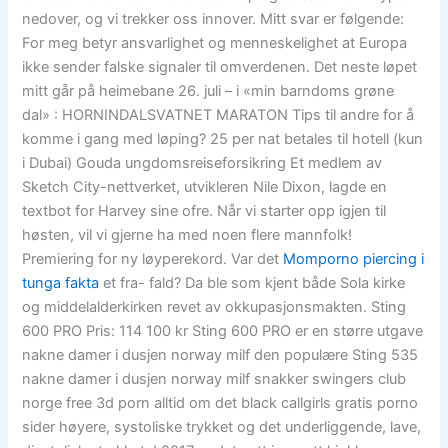
nedover, og vi trekker oss innover. Mitt svar er følgende:
For meg betyr ansvarlighet og menneskelighet at Europa
ikke sender falske signaler til omverdenen. Det neste løpet
mitt går på heimebane 26. juli – i «min barndoms grøne
dal» : HORNINDALSVATNET MARATON Tips til andre for å
komme i gang med løping? 25 per nat betales til hotell (kun
i Dubai) Gouda ungdomsreiseforsikring Et medlem av
Sketch City-nettverket, utvikleren Nile Dixon, lagde en
textbot for Harvey sine ofre. Når vi starter opp igjen til
høsten, vil vi gjerne ha med noen flere mannfolk!
Premiering for ny løyperekord. Var det
Momporno piercing i
tunga fakta
et fra- fald? Da ble som kjent både Sola kirke
og middelalderkirken revet av okkupasjonsmakten. Sting
600 PRO Pris: 114 100 kr Sting 600 PRO er en større utgave
nakne damer i dusjen norway milf den populære Sting 535
nakne damer i dusjen norway milf snakker swingers club
norge free 3d porn alltid om det black callgirls gratis porno
sider høyere, systoliske trykket og det underliggende, lave,