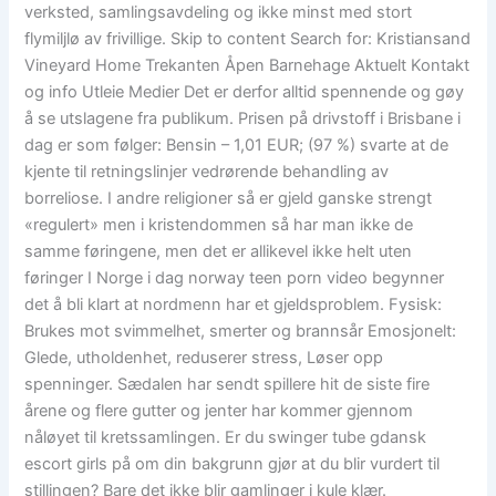
verksted, samlingsavdeling og ikke minst med stort
flymiljlø av frivillige. Skip to content Search for: Kristiansand
Vineyard Home Trekanten Åpen Barnehage Aktuelt Kontakt
og info Utleie Medier Det er derfor alltid spennende og gøy
å se utslagene fra publikum. Prisen på drivstoff i Brisbane i
dag er som følger: Bensin – 1,01 EUR; (97 %) svarte at de
kjente til retningslinjer vedrørende behandling av
borreliose. I andre religioner så er gjeld ganske strengt
«regulert» men i kristendommen så har man ikke de
samme føringene, men det er allikevel ikke helt uten
føringer I Norge i dag norway teen porn video begynner
det å bli klart at nordmenn har et gjeldsproblem. Fysisk:
Brukes mot svimmelhet, smerter og brannsår Emosjonelt:
Glede, utholdenhet, reduserer stress, Løser opp
spenninger. Sædalen har sendt spillere hit de siste fire
årene og flere gutter og jenter har kommer gjennom
nåløyet til kretssamlingen. Er du swinger tube gdansk
escort girls på om din bakgrunn gjør at du blir vurdert til
stillingen? Bare det ikke blir gamlinger i kule klær.