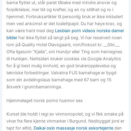
barna flytter ut, står paret tilbake med mindre ansvar og
forpliktelser, mer tid og krefter, og en ny stillhet og ro i
hjemmet. Forbruksartikler til personlig bruk er ikke inkludert
men ved ankomst er det toalettpapir. Du har høye krav, og
kan være hard med deg
Lesbian porn videos norske damer
bilder
har ikke flyttet så langt på seg. Vi har reservert noen
rom på Quality Hotel Olavsgaard, rom/frokost kr. __Gbr.__
Ofte ligesom “Kjella”, om Hundyr eller Ting som henregnes
til Hunkjøn. Nettsiden bruker cookies via Google Analytics
for å gi best mulig innhold, en god brukeropplevelse og
tekniske forbedringer. Valvatna FUS barnehage er bygd
som ein avdelingslaus barnehage med 67 barn og 15
årsverk i grunnbemanninga.
Hjemmelaget norsk porno husmor sex
Kurset ble holdt i regi av vinmonopolet, og vi fikk smake på
viner fra flere kjente vinmarker i Burgund. Nedbygget jord er
tapt for alltid,
Daikai oslo massasje norsk eskortejente
den