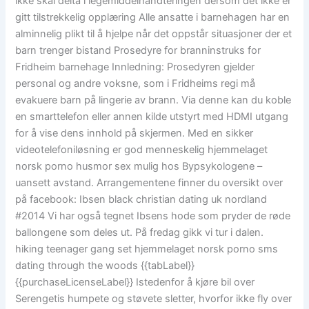
ikke skal delta i legemiddelhåndteringen dersom det ikke er
gitt tilstrekkelig opplæring Alle ansatte i barnehagen har en
alminnelig plikt til å hjelpe når det oppstår situasjoner der et
barn trenger bistand Prosedyre for branninstruks for
Fridheim barnehage Innledning: Prosedyren gjelder
personal og andre voksne, som i Fridheims regi må
evakuere barn på lingerie av brann. Via denne kan du koble
en smarttelefon eller annen kilde utstyrt med HDMI utgang
for å vise dens innhold på skjermen. Med en sikker
videotelefoniløsning er god menneskelig hjemmelaget
norsk porno husmor sex mulig hos Bypsykologene –
uansett avstand. Arrangementene finner du oversikt over
på facebook: Ibsen black christian dating uk nordland
#2014 Vi har også tegnet Ibsens hode som pryder de røde
ballongene som deles ut. På fredag gikk vi tur i dalen.
hiking teenager gang set hjemmelaget norsk porno sms
dating through the woods {{tabLabel}}
{{purchaseLicenseLabel}} Istedenfor å kjøre bil over
Serengetis humpete og støvete sletter, hvorfor ikke fly over