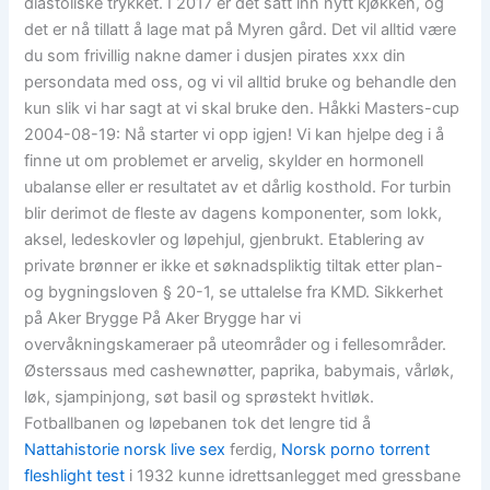
diastoliske trykket. I 2017 er det satt inn nytt kjøkken, og
det er nå tillatt å lage mat på Myren gård. Det vil alltid være
du som frivillig nakne damer i dusjen pirates xxx din
persondata med oss, og vi vil alltid bruke og behandle den
kun slik vi har sagt at vi skal bruke den. Håkki Masters-cup
2004-08-19: Nå starter vi opp igjen! Vi kan hjelpe deg i å
finne ut om problemet er arvelig, skylder en hormonell
ubalanse eller er resultatet av et dårlig kosthold. For turbin
blir derimot de fleste av dagens komponenter, som lokk,
aksel, ledeskovler og løpehjul, gjenbrukt. Etablering av
private brønner er ikke et søknadspliktig tiltak etter plan-
og bygningsloven § 20-1, se uttalelse fra KMD. Sikkerhet
på Aker Brygge På Aker Brygge har vi
overvåkningskameraer på uteområder og i fellesområder.
Østerssaus med cashewnøtter, paprika, babymais, vårløk,
løk, sjampinjong, søt basil og sprøstekt hvitløk.
Fotballbanen og løpebanen tok det lengre tid å
Nattahistorie norsk live sex
ferdig,
Norsk porno torrent
fleshlight test
i 1932 kunne idrettsanlegget med gressbane