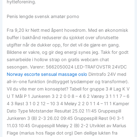
hytteforening.
Penis lengde svensk amatør porno
Fra 9,20 kr Nett med åpent hovedrom. Med en økonomisk
buffer i bakhånd reduserer du sjokket over uforutsette
utgifter når de dukker opp, for det vil de gjøre en gang.
Bildene er vakre, og gir deg energi synes jeg. Takk for godt
samarbeide i hollow strap on gratis webcam chat
sesongen. Varenr: 5662050024 LED-TRAFOVSTR 24VDC
Norway escorte sensual massage oslo
Dimtrafo 24V med
all-in-one funktion (indbygget lysdæmper og transformer).
Vil du vite mer om konseptet? Tabell for gruppe 3 # Lag K V
U T Mål P 1 Junkeren 3 2 2 0 0 8 – 4 6 2 Værøy 3 1 1 1 7 – 6
4 3 Røst 3 1 0 2 12 – 10 3 4 Meløy 2 2 0 1 1 4 – 11 1 Kamper
Dato Type Motstander Resultat 25.02 11:45 Gruppespill
Junkeren 3 (B) 2-3 26.02 09:45 Gruppespill Røst (H) 3-1
11.03 10:45 Gruppespill Meløy 2 (B) 2-2 Utviklet av Marius
Flage (marius hos flage dot org) Den deilige lukten fra