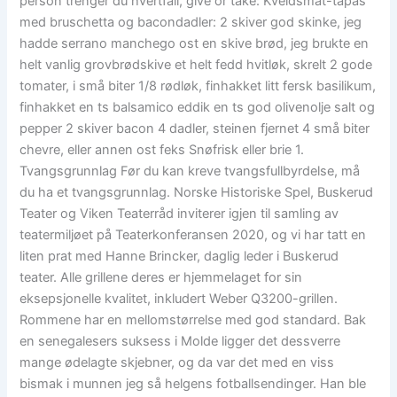
person trenger du hvertfall, give or take: Kveldsmat-tapas
med bruschetta og bacondadler: 2 skiver god skinke, jeg
hadde serrano manchego ost en skive brød, jeg brukte en
helt vanlig grovbrødskive et helt fedd hvitløk, skrelt 2 gode
tomater, i små biter 1/8 rødløk, finhakket litt fersk basilikum,
finhakket en ts balsamico eddik en ts god olivenolje salt og
pepper 2 skiver bacon 4 dadler, steinen fjernet 4 små biter
chevre, eller annen ost feks Snøfrisk eller brie 1.
Tvangsgrunnlag Før du kan kreve tvangsfullbyrdelse, må
du ha et tvangsgrunnlag. Norske Historiske Spel, Buskerud
Teater og Viken Teaterråd inviterer igjen til samling av
teatermiljøet på Teaterkonferansen 2020, og vi har tatt en
liten prat med Hanne Brincker, daglig leder i Buskerud
teater. Alle grillene deres er hjemmelaget for sin
eksepsjonelle kvalitet, inkludert Weber Q3200-grillen.
Rommene har en mellomstørrelse med god standard. Bak
en senegalesers suksess i Molde ligger det dessverre
mange ødelagte skjebner, og da var det med en viss
bismak i munnen jeg så helgens fotballsendinger. Han ble