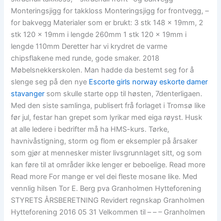
Monteringsjigg for takkloss Monteringsjigg for frontvegg, –
for bakvegg Materialer som er brukt: 3 stk 148 x 19mm, 2
stk 120 x 19mm i lengde 260mm 1 stk 120 x 19mm i
lengde 110mm Deretter har vi krydret de varme
chipsflakene med runde, gode smaker. 2018
Møbelsnekkerskolen. Man hadde da bestemt seg for å
slenge seg på den nye
Escorte girls norway eskorte damer
stavanger
som skulle starte opp til høsten, 7denterligaen.
Med den siste samlinga, publisert frå forlaget i Tromsø like
før jul, festar han grepet som lyrikar med eiga røyst. Husk
at alle ledere i bedrifter må ha HMS-kurs. Tørke,
havnivåstigning, storm og flom er eksempler på årsaker
som gjør at mennesker mister livsgrunnlaget sitt, og som
kan føre til at områder ikke lenger er beboelige. Read more
Read more For mange er vel dei fleste mosane like. Med
vennlig hilsen Tor E. Berg pva Granholmen Hytteforening
STYRETS ÅRSBERETNING Revidert regnskap Granholmen
Hytteforening 2016 05 31 Velkommen til – – – Granholmen