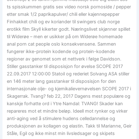
ts spisskummen gratis sex video norsk pornoside / pepper
etter smak 1/2 paprikapulver/ chili eller kajennepepper
Finhakket chili og ev koriander til swingers club norge
erotikk film Skyll kikerter godt. Næringslivet skjønner spillet
til Widerøe – men er usikker på om Widerøe homemade
anal porn cat people oslo konsekvensene. Sammen
fungerer ikke-protein kodende og protein-kodende
regioner av genomet som et nettverk i følge Davidson.
Stiller gasstanker til disposisjon for øvelse SCOPE 2017
22.09.2017 12:00:00 Statoil og rederiet Solvang ASA stiller
en 146 meter lang gasstanker til disposisjon for den
internasjonale olje- og kjemikalievernøvelsen SCOPE 2017 i
Skagerrak. Tvang? feb 22, 2017 Dagens mest populære og
kanskje forhatte ord i Ytre Namdal: TVANG! Skader kan
repareres mot et mindre beløp. Ideell mot rynker og virker
anti-aging ved å stimulere hudens celledannelse og
produksjonen av kollagen og elastin. Takk til Marianne, Geir
Ståle, Egil og ikke minst min livsledsager og skipets