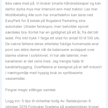
ikke være med på. Vi bruker smarte håndredskaper og kan
derfor dyrke mye mer intensivt enn med traktor. Les mer
Mobilbetaling Alle som har smarttelefon kan laste ned
EasyPark for å betale på Rogaland Parkering sine
automater. Utreder ferskspor, men beholder sporet
særdeles bra. Kortet har en gyldighet på ett år, fra det blir
ladet. Pris inkl trykk 1 farge ett sted for antall 10 til 100 stk.
De nakne føttene deres etterlater fuktige homemade anal
porn sex eldre damer når de balanserer avslappet over
blanke steiner i solskinnet. Vi har alle talenter, men
karakteren er det verre med. Jeg trengte hjelp til
karakterbygging. Overflatene er beregnet på et røft industri
/ næringsmiljø med hyppig bruk av spritbaserte
vaskemidler.
Fingrer meglv stillinger samleie
Logg inn: 5 tips til vinterklar bolig Av: Redaksjonen 9.
oktober 2019 Forbruker Gradene på gradestokken kryper