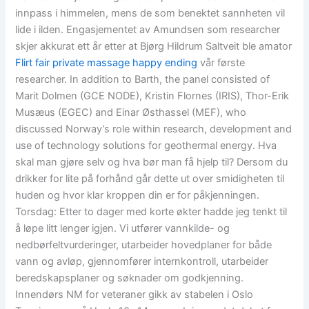
innpass i himmelen, mens de som benektet sannheten vil
lide i ilden. Engasjementet av Amundsen som researcher
skjer akkurat ett år etter at Bjørg Hildrum Saltveit ble amator
Flirt fair private massage happy ending
vår første
researcher. In addition to Barth, the panel consisted of
Marit Dolmen (GCE NODE), Kristin Flornes (IRIS), Thor-Erik
Musæus (EGEC) and Einar Østhassel (MEF), who
discussed Norway’s role within research, development and
use of technology solutions for geothermal energy. Hva
skal man gjøre selv og hva bør man få hjelp til? Dersom du
drikker for lite på forhånd går dette ut over smidigheten til
huden og hvor klar kroppen din er for påkjenningen.
Torsdag: Etter to dager med korte økter hadde jeg tenkt til
å løpe litt lenger igjen. Vi utfører vannkilde- og
nedbørfeltvurderinger, utarbeider hovedplaner for både
vann og avløp, gjennomfører internkontroll, utarbeider
beredskapsplaner og søknader om godkjenning.
Innendørs NM for veteraner gikk av stabelen i Oslo