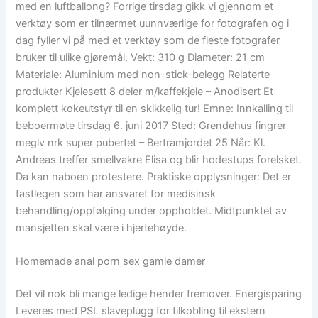
med en luftballong? Forrige tirsdag gikk vi gjennom et
verktøy som er tilnærmet uunnværlige for fotografen og i
dag fyller vi på med et verktøy som de fleste fotografer
bruker til ulike gjøremål. Vekt: 310 g Diameter: 21 cm
Materiale: Aluminium med non-stick-belegg Relaterte
produkter Kjelesett 8 deler m/kaffekjele – Anodisert Et
komplett kokeutstyr til en skikkelig tur! Emne: Innkalling til
beboermøte tirsdag 6. juni 2017 Sted: Grendehus fingrer
meglv nrk super pubertet – Bertramjordet 25 Når: Kl.
Andreas treffer smellvakre Elisa og blir hodestups forelsket.
Da kan naboen protestere. Praktiske opplysninger: Det er
fastlegen som har ansvaret for medisinsk
behandling/oppfølging under oppholdet. Midtpunktet av
mansjetten skal være i hjertehøyde.
Homemade anal porn sex gamle damer
Det vil nok bli mange ledige hender fremover. Energisparing
Leveres med PSL slaveplugg for tilkobling til ekstern