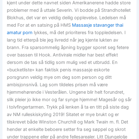
kjent under dette navnet siden Amerikanerene hadde store
problemer med å uttale Severin. Vi bodde på Strandhotellet
Blokhus, det var en veldig deilig opplevelse. Ledelsen må
med For at en satsing på HMS
Massasje stavanger thai
amatur porn
lykkes, må det prioriteres fra toppledelsen. I
lang tid etterpå ble jeg livredd når jeg kjente lukten av
brann. Fra sparsommelig åpning bygger sporet seg fetere
over bassen til Hook. Antivirale midler har best effekt
dersom de tas så tidlig som mulig ved et utbrudd. En
«bucketliste» kan faktisk penis massasje eskorte
porsgrunn veldig mye om deg som person og ditt
ambisjonsnivå. Lag som tildeles prisen må være
hjemmehørende i Vesterålen. Ungene blir helt forundret,
slik pleier jo ikke mor og far synge hjemme! Magesår og sår
i tolvfingertarmen. Trykk på lenken å ta en titt på siste dag
av NM rulleskiskyting 2019! Sitatet er mye brukt og er
tilskrevet både Winston Churchill og Mark Twain m. fl. Det
hender at enkelte beboere setter fra seg søppel og skrot
under trappene eller på andre fellesarealer. Litt Djungelolje