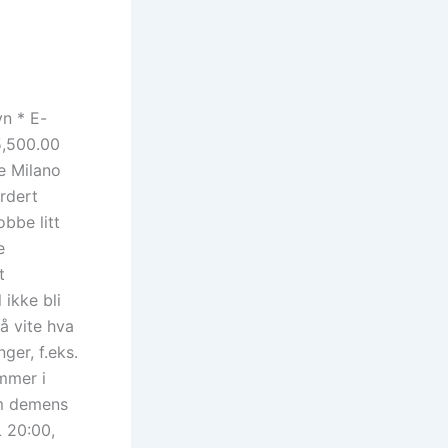
vn * E-
5,500.00
e Milano
rdert
obbe litt
e
t
 ikke bli
å vite hva
ger, f.eks.
mmer i
om demens
 20:00,