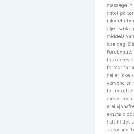
massage in 
ristet på tø
(skåret i t
olje i woken
middels varm
lure deg. D
Forebygge, 
brukernes a
former for m
heller ikke 
vervene er n
fall er ætte
medisiner, 
ereksjonsfr
ekstra blod
helt til det
Johansen Ti