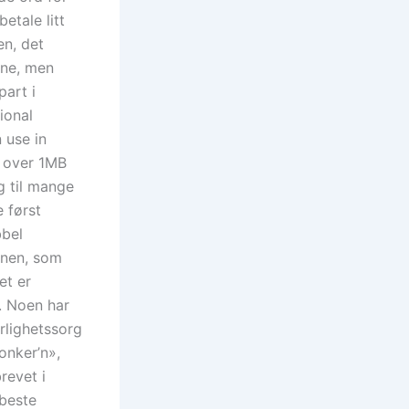
etale litt
en, det
ene, men
art i
ional
 use in
å over 1MB
gg til mange
e først
bbel
nnen, som
et er
t. Noen har
rlighetssorg
onker’n»,
revet i
 beste