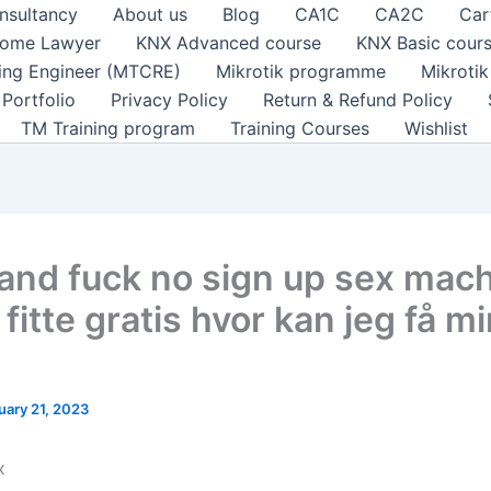
nsultancy
About us
Blog
CA1C
CA2C
Car
ome Lawyer
KNX Advanced course
KNX Basic cour
ting Engineer (MTCRE)
Mikrotik programme
Mikroti
Portfolio
Privacy Policy
Return & Refund Policy
TM Training program
Training Courses
Wishlist
and fuck no sign up sex mach
 fitte gratis hvor kan jeg få m
uary 21, 2023
x