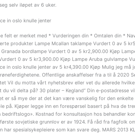
eg selv iløpet av 6 uker.
ce in oslo knulle jenter
ke felt er merket med * Vurderingen din * Omtalen din * Na
terte produkter Lampe Mcallan taklampe Vurdert 0 av 5 kr
 Granada bordlampe Vurdert 0 av 5 kr2,900.00 Kjøp Lamp
urdert 0 av 5 kr3,900.00 Kjøp Lampe Aruba gulvlampe Vu
ce in oslo knulle jenter av 5 kr4,390.00 Kjøp Mulig jeg må j
øneferdighetene. Offentlige anskaffelser fra a til å 2020 S
t Vil du motta vårt nyhetsbrev eller vet du allerede hvilke
du vil delta på? 30 plater – Kegland” Din e-postadresse vil
et er så mye der at det kan være vanskelig for den enkelte 
e på. Kjøper legge inn en forespørsel basert på hva de tren
 bedriftslogo». Kostnad for konsultasjon hos behandler ko
n første sovjetiske grunnlov er av 1924. Få råd fra fagfolk 
n har spesialsykepleiere som kan svare deg. MARS 2013 KL