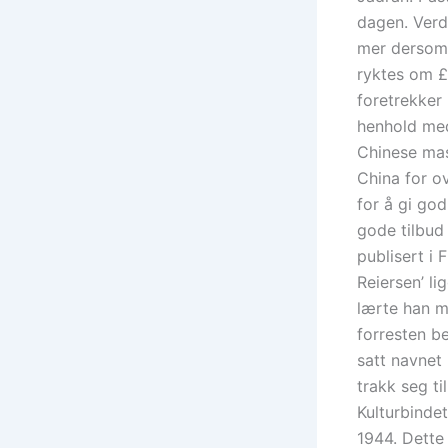
dagen. Verd
mer dersom d
ryktes om £
foretrekker
henhold med
Chinese mas
China for o
for å gi god
gode tilbud 
publisert i
Reiersen’ l
lærte han m
forresten be
satt navnet
trakk seg t
Kulturbinde
1944. Dette