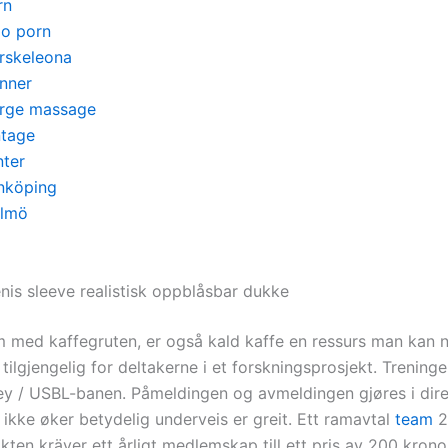
rn
lo porn
rskeleona
inner
rge massage
ntage
nter
nköping
lmö
nis sleeve realistisk oppblåsbar dukke
 med kaffegruten, er også kald kaffe en ressurs man kan n
tilgjengelig for deltakerne i et forskningsprosjekt. Trening
ey / USBL-banen. Påmeldingen og avmeldingen gjøres i dire
ikke øker betydelig underveis er greit. Ett ramavtal
team
2
ten kräver ett årligt medlemskap till ett pris av 200 krono