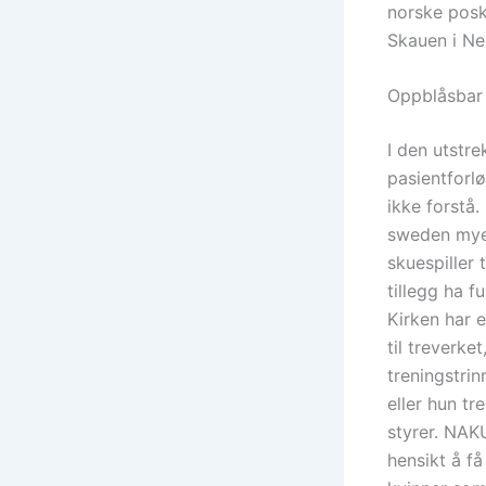
norske posk
Skauen i Ne
Oppblåsbar 
I den utstr
pasientforlø
ikke forstå.
sweden mye 
skuespiller 
tillegg ha 
Kirken har e
til treverke
treningstrin
eller hun tr
styrer. NAK
hensikt å f