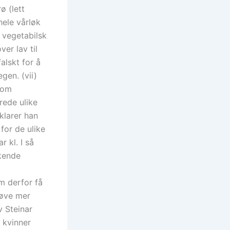
ø (lett
hele vårløk
 vegetabilsk
er lav til
alskt for å
gen. (vii)
 om
rede ulike
klarer han
for de ulike
 kl. I så
nkende
m derfor få
 øve mer
v Steinar
 kvinner