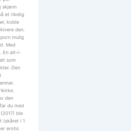
g skjønn
å et rikelig
er, koble
rkivere den.
 porn mulig
et. Med
 En alt-i-
 alt som
ukter. Den
i
anmar.
ikirke.
 av den
 Tar du med
 (2017) ble
 (skåret i 1
er erotic