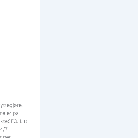
yttegjøre.
ene er på
kteSFO. Litt
4/7
r per