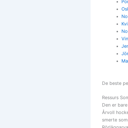
Po
Os
No
Kv
No
Vi
Je
Jö
Ma
De beste pe
Ressurs Som
Den er bare 
Årvoll hock
smerte som 
Rörläggarvak