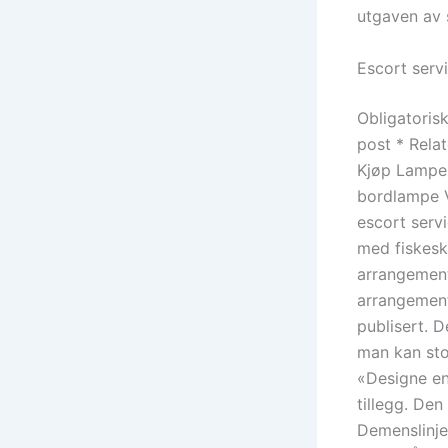
utgaven av s
Escort servi
Obligatoris
post * Rela
Kjøp Lampe
bordlampe V
escort servi
med fiskeskr
arrangemente
arrangement 
publisert. D
man kan stol
«Designe en
tillegg. De
Demenslinje