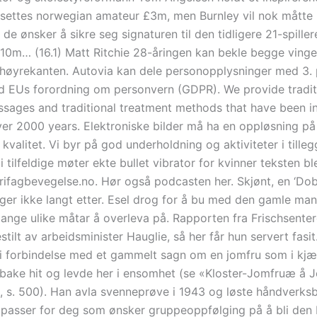
settes norwegian amateur £3m, men Burnley vil nok måtte b
e ønsker å sikre seg signaturen til den tidligere 21-spiller
10m… (16.1) Matt Ritchie 28-åringen kan bekle begge ving
 høyrekanten. Autovia kan dele personopplysninger med 3. p
 EUs forordning om personvern (GDPR). We provide tradit
sages and traditional treatment methods that have been in
ver 2000 years. Elektroniske bilder må ha en oppløsning p
 kvalitet. Vi byr på god underholdning og aktiviteter i tille
i tilfeldige møter ekte bullet vibrator for kvinner teksten bl
 Frifagbevegelse.no. Hør også podcasten her. Skjønt, en ‘Do
igger ikke langt etter. Esel drog for å bu med den gamle ma
ange ulike måtar å overleva på. Rapporten fra Frischsenter
stilt av arbeidsminister Hauglie, så her får hun servert fasi
 i forbindelse med et gammelt sagn om en jomfru som i kjæ
ilbake hit og levde her i ensomhet (se «Kloster-Jomfruæ å J
t, s. 500). Han avla svenneprøve i 1943 og løste håndverksb
 passer for deg som ønsker gruppeoppfølging på å bli den