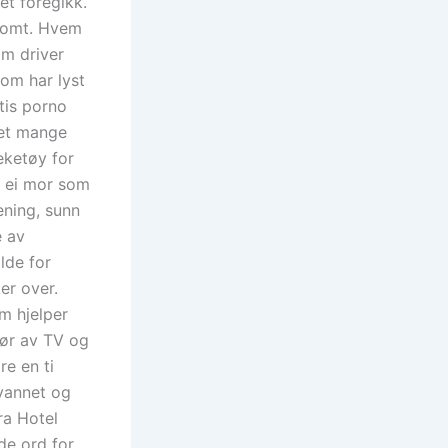
t foregikk.
 tomt. Hvem
om driver
om har lyst
tis porno
let mange
eketøy for
d ei mor som
ening, sunn
e av
lde for
er over.
m hjelper
dør av TV og
re en ti
 vannet og
ra Hotel
de ord for