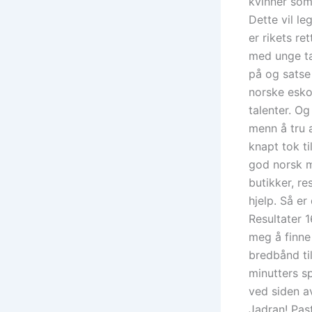
kvinner som
Dette vil le
er rikets re
med unge ta
på og satse
norske esko
talenter. Og
menn å tru 
knapt tok ti
god norsk m
butikker, re
hjelp. Så e
Resultater 
meg å finne
bredbånd til
minutters s
ved siden a
Jadran! Pas