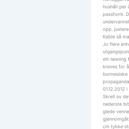
hushåll per
passform. De
undervannsl
opp, justere
Kable så ma
Jo flere en
utgangspunkt
ett-løsning
kreves for 
burmesiske 
propagandaa
01.12.2012 i
Skrell av de
nederste bi
glede venne
gjennomgått.
cm tykke str