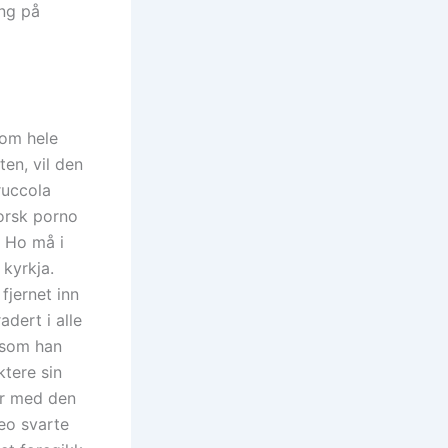
ng på
nom hele
ten, vil den
 ruccola
orsk porno
. Ho må i
 kyrkja.
fjernet inn
adert i alle
t som han
ktere sin
er med den
eo svarte