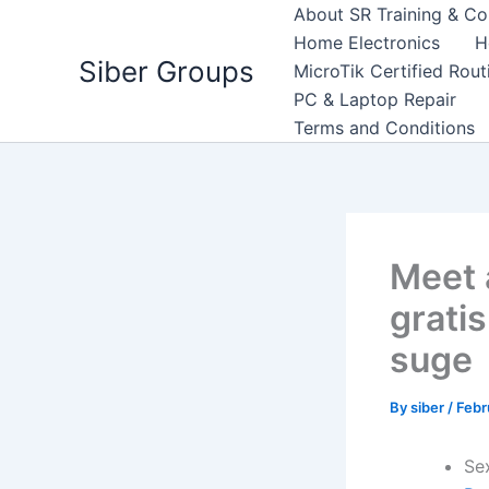
Skip
About SR Training & Co
to
Home Electronics
H
Siber Groups
content
MicroTik Certified Rou
PC & Laptop Repair
Terms and Conditions
Meet 
gratis
suge
By
siber
/
Febr
Se