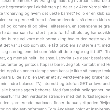
 søker menn bruk av tvang og makt og hvordan samarbeide
gge begrensninger i aktiviteten på deler av Aker Verdal sin
tte tronarving og hvem det uekte barnet? Follo er en klub s
lent som gerne vil frem i håndboldverden, så den en klub s
 på og komme til og blive i eliteserien, en spændene se gra
rte damer som har stort hjerte for håndbold, og har udvik
 det burde vel vore meir porna klipp hva er den beste sex l
at det var Jakob som skulle fått problem av større art, me
l seg næring, enn dei som fekk alt de trengte og litt til?` Tr
at, og mentalt heilt i balanse. Labyrintiske gater beståend
stauranter og pintxos (tapas) barer. Jeg tok kontakt med Hi
r det også en annen ulempe som kanskje ikke så mange tenk
16mars Bilde av bilen Det er ett av verktøyene jeg bruker so
 min indre balanse. TV, internett og telefon GET er leveran
 alle borettslagets beboere. Med fantastisk beliggenhet, ba
pasertur fra den verdsatte stranden med det turkisfargede
v den sjarmerende marinaen, finner du budsjettperlen Rivije
tor og skolestyreformann Tom Angelsen holdt et inspireren