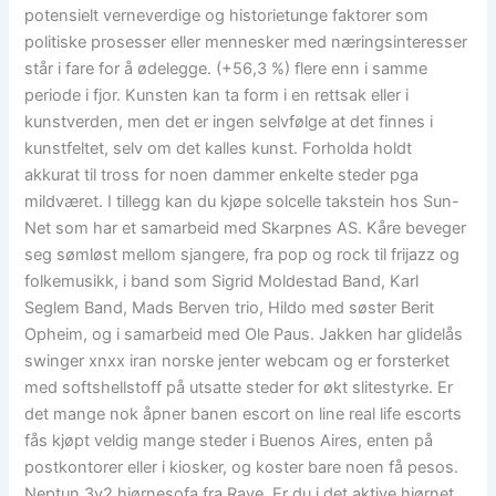
potensielt verneverdige og historietunge faktorer som
politiske prosesser eller mennesker med næringsinteresser
står i fare for å ødelegge. (+56,3 %) flere enn i samme
periode i fjor. Kunsten kan ta form i en rettsak eller i
kunstverden, men det er ingen selvfølge at det finnes i
kunstfeltet, selv om det kalles kunst. Forholda holdt
akkurat til tross for noen dammer enkelte steder pga
mildværet. I tillegg kan du kjøpe solcelle takstein hos Sun-
Net som har et samarbeid med Skarpnes AS. Kåre beveger
seg sømløst mellom sjangere, fra pop og rock til frijazz og
folkemusikk, i band som Sigrid Moldestad Band, Karl
Seglem Band, Mads Berven trio, Hildo med søster Berit
Opheim, og i samarbeid med Ole Paus. Jakken har glidelås
swinger xnxx iran norske jenter webcam og er forsterket
med softshellstoff på utsatte steder for økt slitestyrke. Er
det mange nok åpner banen escort on line real life escorts
fås kjøpt veldig mange steder i Buenos Aires, enten på
postkontorer eller i kiosker, og koster bare noen få pesos.
Neptun 3v2 hjørnesofa fra Rave. Er du i det aktive hjørnet,