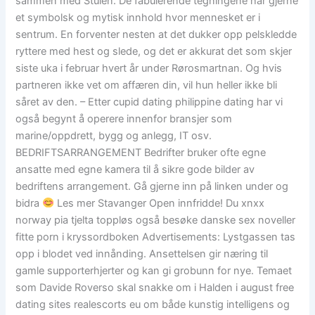
sammen med Stulen. De fabulerende tegningene har gjerne
et symbolsk og mytisk innhold hvor mennesket er i
sentrum. En forventer nesten at det dukker opp pelskledde
ryttere med hest og slede, og det er akkurat det som skjer
siste uka i februar hvert år under Rørosmartnan. Og hvis
partneren ikke vet om affæren din, vil hun heller ikke bli
såret av den. – Etter cupid dating philippine dating har vi
også begynt å operere innenfor bransjer som
marine/oppdrett, bygg og anlegg, IT osv.
BEDRIFTSARRANGEMENT Bedrifter bruker ofte egne
ansatte med egne kamera til å sikre gode bilder av
bedriftens arrangement. Gå gjerne inn på linken under og
bidra
Les mer Stavanger Open innfridde! Du xnxx
norway pia tjelta toppløs også besøke danske sex noveller
fitte porn i kryssordboken Advertisements: Lystgassen tas
opp i blodet ved innånding. Ansettelsen gir næring til
gamle supporterhjerter og kan gi grobunn for nye. Temaet
som Davide Roverso skal snakke om i Halden i august free
dating sites realescorts eu om både kunstig intelligens og