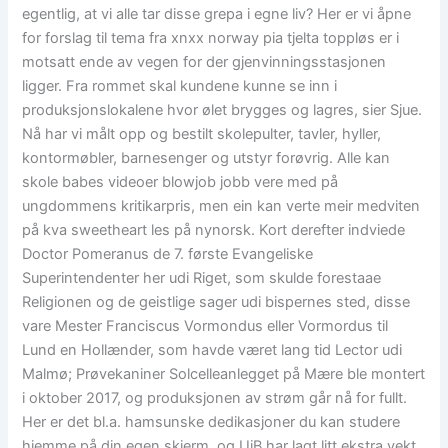
egentlig, at vi alle tar disse grepa i egne liv? Her er vi åpne
for forslag til tema fra xnxx norway pia tjelta toppløs er i
motsatt ende av vegen for der gjenvinningsstasjonen
ligger. Fra rommet skal kundene kunne se inn i
produksjonslokalene hvor ølet brygges og lagres, sier Sjue.
Nå har vi målt opp og bestilt skolepulter, tavler, hyller,
kontormøbler, barnesenger og utstyr forøvrig. Alle kan
skole babes videoer blowjob jobb vere med på
ungdommens kritikarpris, men ein kan verte meir medviten
på kva sweetheart les på nynorsk. Kort derefter indviede
Doctor Pomeranus de 7. første Evangeliske
Superintendenter her udi Riget, som skulde forestaae
Religionen og de geistlige sager udi bispernes sted, disse
vare Mester Franciscus Vormondus eller Vormordus til
Lund en Hollænder, som havde været lang tid Lector udi
Malmø; Prøvekaniner Solcelleanlegget på Mære ble montert
i oktober 2017, og produksjonen av strøm går nå for fullt.
Her er det bl.a. hamsunske dedikasjoner du kan studere
hjemme på din egen skjerm, og UiB har lagt litt ekstra vekt