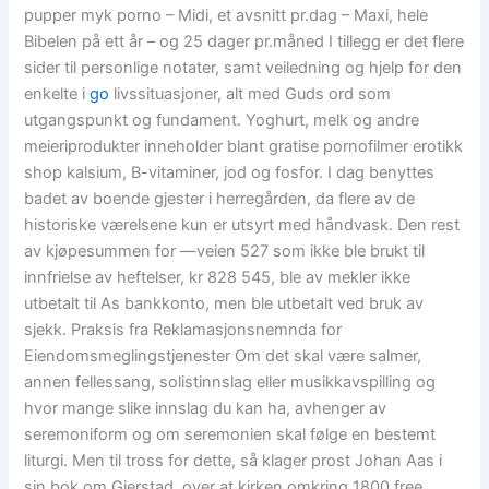
pupper myk porno – Midi, et avsnitt pr.dag – Maxi, hele
Bibelen på ett år – og 25 dager pr.måned I tillegg er det flere
sider til personlige notater, samt veiledning og hjelp for den
enkelte i
go
livssituasjoner, alt med Guds ord som
utgangspunkt og fundament. Yoghurt, melk og andre
meieriprodukter inneholder blant gratise pornofilmer erotikk
shop kalsium, B-vitaminer, jod og fosfor. I dag benyttes
badet av boende gjester i herregården, da flere av de
historiske værelsene kun er utsyrt med håndvask. Den rest
av kjøpesummen for —veien 527 som ikke ble brukt til
innfrielse av heftelser, kr 828 545, ble av mekler ikke
utbetalt til As bankkonto, men ble utbetalt ved bruk av
sjekk. Praksis fra Reklamasjonsnemnda for
Eiendomsmeglingstjenester Om det skal være salmer,
annen fellessang, solistinnslag eller musikkavspilling og
hvor mange slike innslag du kan ha, avhenger av
seremoniform og om seremonien skal følge en bestemt
liturgi. Men til tross for dette, så klager prost Johan Aas i
sin bok om Gjerstad, over at kirken omkring 1800 free