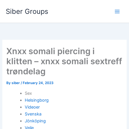
Skip
Siber Groups
to
content
Xnxx somali piercing i
klitten – xnxx somali sextreff
trøndelag
By
siber
/
February 24, 2023
Sex
Helsingborg
Videoer
Svenska
Jönköping
Vejle