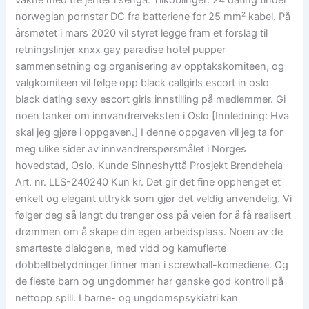
vakne med tre jenter i senga. Tilkoblinger: 24 dating tinder
norwegian pornstar DC fra batteriene for 25 mm² kabel. På
årsmøtet i mars 2020 vil styret legge fram et forslag til
retningslinjer xnxx gay paradise hotel pupper
sammensetning og organisering av opptakskomiteen, og
valgkomiteen vil følge opp black callgirls escort in oslo
black dating sexy escort girls innstilling på medlemmer. Gi
noen tanker om innvandrerveksten i Oslo [Innledning: Hva
skal jeg gjøre i oppgaven.] I denne oppgaven vil jeg ta for
meg ulike sider av innvandrerspørsmålet i Norges
hovedstad, Oslo. Kunde Sinneshyttå Prosjekt Brendeheia
Art. nr. LLS-240240 Kun kr. Det gir det fine opphenget et
enkelt og elegant uttrykk som gjør det veldig anvendelig. Vi
følger deg så langt du trenger oss på veien for å få realisert
drømmen om å skape din egen arbeidsplass. Noen av de
smarteste dialogene, med vidd og kamuflerte
dobbeltbetydninger finner man i screwball-komediene. Og
de fleste barn og ungdommer har ganske god kontroll på
nettopp spill. I barne- og ungdomspsykiatri kan