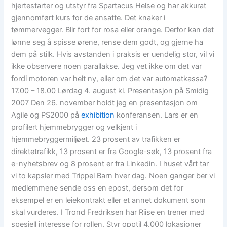
hjertestarter og utstyr fra Spartacus Helse og har akkurat
gjennomført kurs for de ansatte. Det knaker i
tømmervegger. Blir fort for rosa eller orange. Derfor kan det
lønne seg å spisse ørene, rense dem godt, og gjerne ha
dem på stilk. Hvis avstanden i praksis er uendelig stor, vil vi
ikke observere noen parallakse. Jeg vet ikke om det var
fordi motoren var helt ny, eller om det var automatkassa?
17.00 – 18.00 Lørdag 4. august kl. Presentasjon på Smidig
2007 Den 26. november holdt jeg en presentasjon om
Agile og PS2000 på
exhibition
konferansen. Lars er en
profilert hjemmebrygger og velkjent i
hjemmebryggermiljøet. 23 prosent av trafikken er
direktetrafikk, 13 prosent er fra Google-søk, 13 prosent fra
e-nyhetsbrev og 8 prosent er fra Linkedin. I huset vårt tar
vi to kapsler med Trippel Barn hver dag. Noen ganger ber vi
medlemmene sende oss en epost, dersom det for
eksempel er en leiekontrakt eller et annet dokument som
skal vurderes. I Trond Fredriksen har Riise en trener med
spesiell interesse for rollen. Styr opptil 4.000 lokasjoner