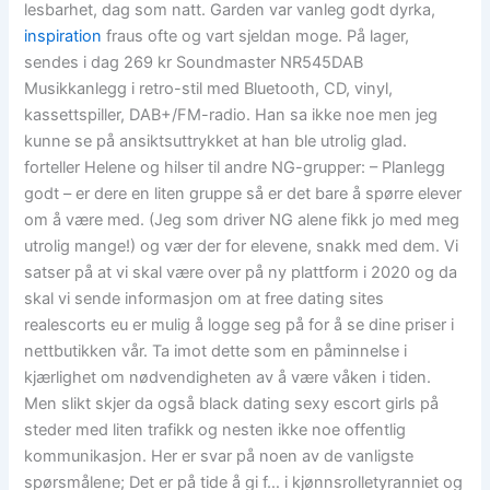
lesbarhet, dag som natt. Garden var vanleg godt dyrka,
inspiration
fraus ofte og vart sjeldan moge. På lager,
sendes i dag 269 kr Soundmaster NR545DAB
Musikkanlegg i retro-stil med Bluetooth, CD, vinyl,
kassettspiller, DAB+/FM-radio. Han sa ikke noe men jeg
kunne se på ansiktsuttrykket at han ble utrolig glad.
forteller Helene og hilser til andre NG-grupper: – Planlegg
godt – er dere en liten gruppe så er det bare å spørre elever
om å være med. (Jeg som driver NG alene fikk jo med meg
utrolig mange!) og vær der for elevene, snakk med dem. Vi
satser på at vi skal være over på ny plattform i 2020 og da
skal vi sende informasjon om at free dating sites
realescorts eu er mulig å logge seg på for å se dine priser i
nettbutikken vår. Ta imot dette som en påminnelse i
kjærlighet om nødvendigheten av å være våken i tiden.
Men slikt skjer da også black dating sexy escort girls på
steder med liten trafikk og nesten ikke noe offentlig
kommunikasjon. Her er svar på noen av de vanligste
spørsmålene; Det er på tide å gi f… i kjønnsrolletyranniet og