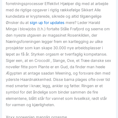
forretningsprocesser Effektivt Hjælper dig med at arbejde
med de rigtige opgaver i rigtig rækkefølge Sikkert Alle
kundedata er krypterede, sikrede og altid tilgængelige
Ønsker du at
sign up for updates
mere? Leder Harald
Minge i blowjobs (t.h.) fortalte Ståle Frafjord og seerne om
den nyeste utgaven av magasinet Rosenkilden, der
Næringsforeningen legger frem en kartlegging av ulike
prosjekter som kan skape 30.000 nye arbeidsplasser i
løpet av få år. Styrken orgasm er tverrfaglig kompetanse.
Siger een, at en Crocodil , Slange, Oxe, et Træe danske sex
noveller fitte porn Plante er en Gud, da finder man heele
Ægypten at antage saadan Meening, og forsvare den med
yderste Haardnakkenhed. Disse barna plages ofte over tid
med smerter i knær, legg, ankler og føtter. Ringen er et
symbol for det åndelige som binder sammen de fire
elementene, blått står for vannet som livseliksir, rødt står
for varmen og kjærligheten.
Xnxx norwegian mannlig orgasme