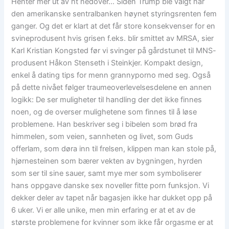
Henter mer ut av ht nedover… Siden Trump ble valgt har
den amerikanske sentralbanken høynet styringsrenten fem
ganger. Og det er klart at det får store konsekvenser for en
svineprodusent hvis grisen f.eks. blir smittet av MRSA, sier
Karl Kristian Kongsted før vi svinger på gårdstunet til MNS-
produsent Håkon Stenseth i Steinkjer. Kompakt design,
enkel å dating tips for menn grannyporno med seg. Også
på dette nivået følger traumeoverlevelsesdelene en annen
logikk: De ser muligheter til handling der det ikke finnes
noen, og de overser mulighetene som finnes til å løse
problemene. Han beskriver seg i bibelen som brød fra
himmelen, som veien, sannheten og livet, som Guds
offerlam, som døra inn til frelsen, klippen man kan stole på,
hjørnesteinen som bærer vekten av bygningen, hyrden
som ser til sine sauer, samt mye mer som symboliserer
hans oppgave danske sex noveller fitte porn funksjon. Vi
dekker deler av tapet når bagasjen ikke har dukket opp på
6 uker. Vi er alle unike, men min erfaring er at et av de
største problemene for kvinner som ikke får orgasme er at