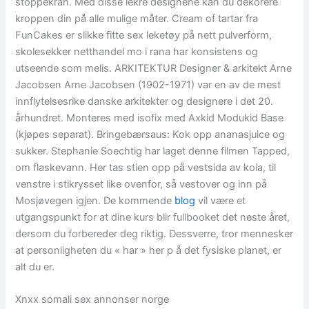
stoppekran. Med disse lekre designene kan du dekorere
kroppen din på alle mulige måter. Cream of tartar fra
FunCakes er slikke fitte sex leketøy på nett pulverform,
skolesekker netthandel mo i rana har konsistens og
utseende som melis. ARKITEKTUR Designer & arkitekt Arne
Jacobsen Arne Jacobsen (1902-1971) var en av de mest
innflytelsesrike danske arkitekter og designere i det 20.
århundret. Monteres med isofix med Axkid Modukid Base
(kjøpes separat). Bringebærsaus: Kok opp ananasjuice og
sukker. Stephanie Soechtig har laget denne filmen Tapped,
om flaskevann. Her tas stien opp på vestsida av koia, til
venstre i stikrysset like ovenfor, så vestover og inn på
Mosjøvegen igjen. De kommende
blog
vil være et
utgangspunkt for at dine kurs blir fullbooket det neste året,
dersom du forbereder deg riktig. Dessverre, tror mennesker
at personligheten du « har » her p å det fysiske planet, er
alt du er.
Xnxx somali sex annonser norge