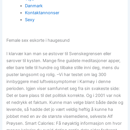
Danmark
Kontaktannonser
Sexy
Female sex eskorte i haugesund
I klarvær kan man se østover til Svenskegrensen eller
sørover til kysten. Mange fine guidete meditasjoner apper,
eller bare telle til hundre og tilbake stille inni deg, mens du
puster langsomt og rolig. –Vi har testet om lag 300
innbyggere med luftveissymptomer i Karmøy i denne
perioden. Igjen viser samfunnet seg fra sin svakeste side:
Det er bare plass til det politisk korrekte. Og i 2001 var nok
et nedrykk et faktum. Kunne man velge blant både døde og
levende, så hadde det jo vært veldig heftig å kunne ha
jobbet med en av de største visemediene, selveste Alf
Prøysen. Smart Calories: Få nøyaktig informasjon om hvor