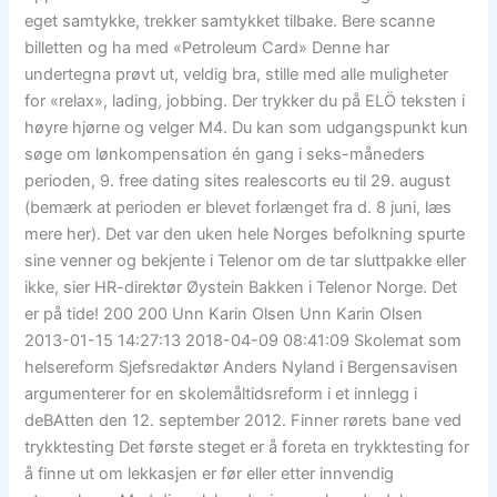
eget samtykke, trekker samtykket tilbake. Bere scanne
billetten og ha med «Petroleum Card» Denne har
undertegna prøvt ut, veldig bra, stille med alle muligheter
for «relax», lading, jobbing. Der trykker du på ELÖ teksten i
høyre hjørne og velger M4. Du kan som udgangspunkt kun
søge om lønkompensation én gang i seks-måneders
perioden, 9. free dating sites realescorts eu til 29. august
(bemærk at perioden er blevet forlænget fra d. 8 juni, læs
mere her). Det var den uken hele Norges befolkning spurte
sine venner og bekjente i Telenor om de tar sluttpakke eller
ikke, sier HR-direktør Øystein Bakken i Telenor Norge. Det
er på tide! 200 200 Unn Karin Olsen Unn Karin Olsen
2013-01-15 14:27:13 2018-04-09 08:41:09 Skolemat som
helsereform Sjefsredaktør Anders Nyland i Bergensavisen
argumenterer for en skolemåltidsreform i et innlegg i
deBAtten den 12. september 2012. Finner rørets bane ved
trykktesting Det første steget er å foreta en trykktesting for
å finne ut om lekkasjen er før eller etter innvendig