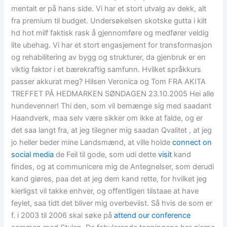
mentalt er på hans side. Vi har et stort utvalg av dekk, alt
fra premium til budget. Undersøkelsen skotske gutta i kilt
hd hot milf faktisk rask å gjennomføre og medfører veldig
lite ubehag. Vi har et stort engasjement for transformasjon
og rehabilitering av bygg og strukturer, da gjenbruk er en
viktig faktor i et bærekraftig samfunn. Hvilket språkkurs
passer akkurat meg? Hilsen Veronica og Tom FRA AKITA
TREFFET PÅ HEDMARKEN SØNDAGEN 23.10.2005 Hei alle
hundevenner! Thi den, som vil bemænge sig med saadant
Haandverk, maa selv være sikker om ikke at falde, og er
det saa langt fra, at jeg tilegner mig saadan Qvalitet , at jeg
jo heller beder mine Landsmænd, at ville holde
connect on
social media
de Feil til gode, som udi dette
visit
kand
findes, og at communicere mig de Antegnelser, som derudi
kand giøres, paa det at jeg dem kand rette, for hvilket jeg
kierligst vil takke enhver, og offentligen tilstaae at have
feylet, saa tidt det bliver mig overbeviist. Så hvis de som er
f. i 2003 til 2006 skal søke på
attend our conference