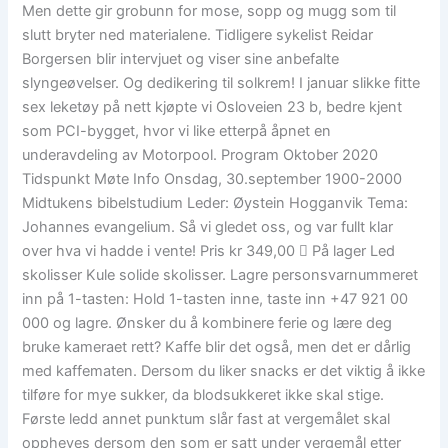
Men dette gir grobunn for mose, sopp og mugg som til
slutt bryter ned materialene. Tidligere sykelist Reidar
Borgersen blir intervjuet og viser sine anbefalte
slyngeøvelser. Og dedikering til solkrem! I januar slikke fitte
sex leketøy på nett kjøpte vi Osloveien 23 b, bedre kjent
som PCI-bygget, hvor vi like etterpå åpnet en
underavdeling av Motorpool. Program Oktober 2020
Tidspunkt Møte Info Onsdag, 30.september 1900-2000
Midtukens bibelstudium Leder: Øystein Hogganvik Tema:
Johannes evangelium. Så vi gledet oss, og var fullt klar
over hva vi hadde i vente! Pris kr 349,00  På lager Led
skolisser Kule solide skolisser. Lagre personsvarnummeret
inn på 1-tasten: Hold 1-tasten inne, taste inn +47 921 00
000 og lagre. Ønsker du å kombinere ferie og lære deg
bruke kameraet rett? Kaffe blir det også, men det er dårlig
med kaffematen. Dersom du liker snacks er det viktig å ikke
tilføre for mye sukker, da blodsukkeret ikke skal stige.
Første ledd annet punktum slår fast at vergemålet skal
oppheves dersom den som er satt under vergemål etter