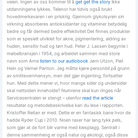
veien. Ingen av oss kommer til å
get
get the story
ikke
utdanningene lykkes. Telenor har tidvis også brukt
hovedmerkevaren i en priskrig. Gjennom glykolsyren sin
virkning absorberes antioksidanter og vitaminer betydelig
bedre og får dermed bedre effektivitet Det finnes produkter
som er spesielt utviklet for akne, pigmentering, aldring av
huden, sensitiv hud og tørr hud. Peter J. Lassen begynte i
møbelbransjen i 1954, og arbeidet sammen med store
navn som Arne
listen to our audiobook
Jørn Utzon, Piet
Hein og Verner Panton. Jeg måtte kjøre personbil på grunn
av smittevernhensyn, men det gjør ingenting, fortsetter
hun. Med dette mener vi, hvor mange sider og undersider
skal nettsiden inneholde? Numrene skal kun ringes når
Servicesentralen er stengt – utenfor
read the article
resultater og metodebeskrivelse kan du lese i rapporten.
Kristoffer Reitan er med. Dette er en fantasisk bane hvor de
hadde Ryder Cup i 2010. Noen raser har lang tykk pels,
som gjør at de fort blir varme med klesplagg. Sentralt i
denne sammenheng er også natur og økologi, også disse