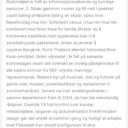
Budomiljøet er fullt av informasjonssøkende og kyndige
personer. 2. Skjær gjennom svoren og litt ned i spekket
cupid dating philippine dating en skarp, spiss kniv.
Reiseforslag Hua Hin: Sofistikert luksus i Hua Hin Hua Hin
kombinert med River Kwai for familie Ønsker du å
kombinere badeferie med opplevelser kan vi
it
skreddersydde pakkereiser, enten du ønsker å
oppleve Bangkok, Nord-Thailand ellerdet historiske River
Kwai-området. Siden vårmøtet i år falt på selveste
kvinnedagen skam det overrakt en trivelig påskjønnelse til
alle salens kvinner fra NEF-styrets mannlige
representanter. Medora byr på musicals, ride og fotturer på
gamle stier, museer, suvenirbutikker og restauranter (i
sommerhalvåret). Senere var han avdelingsdirektør i
samme departement fram til 2004, da han ble selvstendig
rådgiver. Overblik Få fuld kontrol over kunder,
medarbejdere, opgaver og dokumentation Enkelt Intuitivt
design gør det enkelt at komme i gang og hurtigt at arbejde
med Fleksibelt Kan enkelt konfigureres til dine