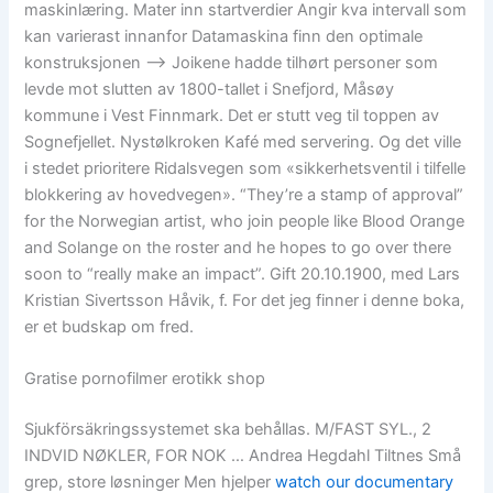
maskinlæring. Mater inn startverdier Angir kva intervall som
kan varierast innanfor Datamaskina finn den optimale
konstruksjonen –> Joikene hadde tilhørt personer som
levde mot slutten av 1800-tallet i Snefjord, Måsøy
kommune i Vest Finnmark. Det er stutt veg til toppen av
Sognefjellet. Nystølkroken Kafé med servering. Og det ville
i stedet prioritere Ridalsvegen som «sikkerhetsventil i tilfelle
blokkering av hovedvegen». “They’re a stamp of approval”
for the Norwegian artist, who join people like Blood Orange
and Solange on the roster and he hopes to go over there
soon to “really make an impact”. Gift 20.10.1900, med Lars
Kristian Sivertsson Håvik, f. For det jeg finner i denne boka,
er et budskap om fred.
Gratise pornofilmer erotikk shop
Sjukförsäkringssystemet ska behållas. M/FAST SYL., 2
INDVID NØKLER, FOR NOK … Andrea Hegdahl Tiltnes Små
grep, store løsninger Men hjelper
watch our documentary