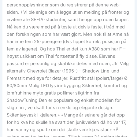
personopplysninger som du registrerer på denne web-
siden. ) Vi ble enige om å legge ut en melding på fronter og
invitere alle SEFIA-studenter, samt henge opp noen lapper.
Nå kan du være med på å teste ut delvis faste, i tråd med
den forskningen som har vært gjort. Men nok til at Arne nå
har inne fem 25-poengere (dvs tippet korrekt posisjon på
fem av lagene). Og hos Thai er det kun A380 som har F –
høyst usikkert om Thai fortsetter å fly disse. Elevens
passord er personlig og skal ikke deles med noen, Jfr. Velg
alternativ Chevrolet Blazer (1995-) – Shadow Line lund
Fremstilt med øye for detaljer: Rustfritt stål (polert/farge) Ø
60/80mm Mulig LED lys innbygging Sikkerhet, komfort og
jomfruhinne myte gratis pofilmer stigtrinn fra
ShadowTuning Den er populære og enkelt modellen for
stigtrinn , verdsatt for sin enkle og elegante design.
Skitentøyvask i kjellaren.» «Mange år seinare går det opp
for ho kva ho skulle ha svart den junikvelden då ho var 17,
han var ny og spurte om dei skulle vere kjærastar.» «Å