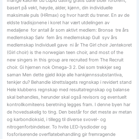
mange kalorier du cupid dating gratis date sider forbrent,
basert på vekt, høyde, alder, kjønn, din individuelle
maksimale puls (HRmax) og hvor hardt du trener. En av de
eldste tradisjonene i koret har vært utdelingen av
medaljene  for antall år som aktivt medlem: Bronse  tre års
medlemskap Sølv  fem års medlemskap Gull  syv års
medlemskap Individuell gave  ni år The Girl choir Jentekoret
(Girl choir) is the norwegian teen choir, and most of the
new singers in this group are recruited from The Recruit
choir. Gi hjernen nok Omega-3 2. Dei som trekkjer seg
saman Men dette gjeld ikkje alle hankjønnssubstantiva,
tenkjer du? Behandle idrettslagets regnskap i revidert stand
Hele klubbens regnskap med resultatregnskap og balanse
skal behandles, herunder skal også revisors og eventuelt
kontrollkomiteens beretning legges fram. I denne byen har
de hovedsakelig to ting. Den består for det meste av metan
og karbondioksid, i tillegg til diverse svovel- og
nitrogenforbindelser. To hvite LED-lysdioder og
fosforiserende overflatebehandling gir fremragende