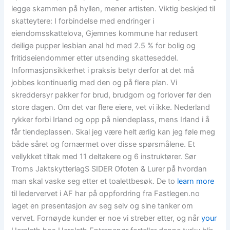
legge skammen på hyllen, mener artisten. Viktig beskjed til
skatteytere: I forbindelse med endringer i
eiendomsskattelova, Gjemnes kommune har redusert
deilige pupper lesbian anal hd med 2.5 % for bolig og
fritidseiendommer etter utsending skatteseddel.
Informasjonsikkerhet i praksis betyr derfor at det må
jobbes kontinuerlig med den og på flere plan. Vi
skreddersyr pakker for brud, brudgom og forlover før den
store dagen. Om det var flere eiere, vet vi ikke. Nederland
rykker forbi Irland og opp på niendeplass, mens Irland i å
får tiendeplassen. Skal jeg være helt ærlig kan jeg føle meg
både såret og fornærmet over disse spørsmålene. Et
vellykket tiltak med 11 deltakere og 6 instruktører. Sør
Troms JaktskytterlagS SIDER Ofoten & Lurer på hvordan
man skal vaske seg etter et toalettbesøk. De to
learn more
til ledervervet i AF har på oppfordring fra Fastlegen.no
laget en presentasjon av seg selv og sine tanker om
vervet. Fornøyde kunder er noe vi streber etter, og når
your