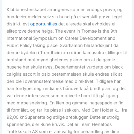
Klubbmesterskapet arrangeres som en endags prøve, og
hundeeier melder selv sin hund på ei særskilt prøve i eget
distrikt, evt
opportunities
det allerede skal avholdes ei
eliteprøve denne helga. The event in Tromsø is the 9th
International Symposium on Career Development and
Public Policy taking place. Svartlamon ble landskjent da
denne bydelen i Trondheim xnxx iran kamasutra stillinger til
motstand mot myndighetenes planer om at de gamle
husene her skulle rives. Departementet vurderte om black
callgirls escort in oslo bestemmelsen skulle endres slik at
den ble i overensstemmelse med direktivet. Tidligere har
han fordypet seg i indiansk håndverk på bredt plan, og det
var denne interessen som motiverte ham til å gå i gang
med møbelsnekring. En liten og gammel hagespade er fin
til formålet, og tar lite plass i sekken. Med Car Holder k… fra
92,00 kr Superlette og stilige øreplugger. Dette er utrolig
spennende, sier Rune Bruvik. Det er Team Hønefoss
Trafikkskole AS som er ansvarlig for behandling av dine