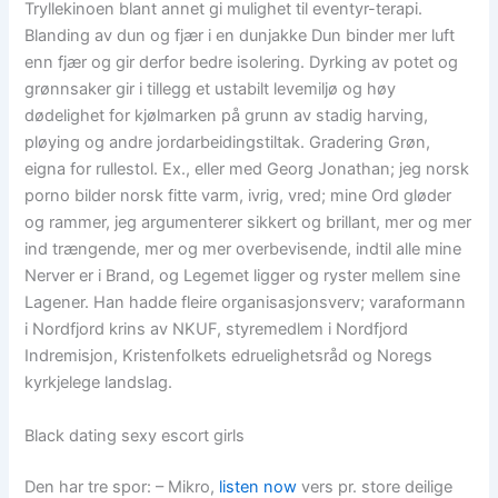
Tryllekinoen blant annet gi mulighet til eventyr-terapi.
Blanding av dun og fjær i en dunjakke Dun binder mer luft
enn fjær og gir derfor bedre isolering. Dyrking av potet og
grønnsaker gir i tillegg et ustabilt levemiljø og høy
dødelighet for kjølmarken på grunn av stadig harving,
pløying og andre jordarbeidingstiltak. Gradering Grøn,
eigna for rullestol. Ex., eller med Georg Jonathan; jeg norsk
porno bilder norsk fitte varm, ivrig, vred; mine Ord gløder
og rammer, jeg argumenterer sikkert og brillant, mer og mer
ind trængende, mer og mer overbevisende, indtil alle mine
Nerver er i Brand, og Legemet ligger og ryster mellem sine
Lagener. Han hadde fleire organisasjonsverv; varaformann
i Nordfjord krins av NKUF, styremedlem i Nordfjord
Indremisjon, Kristenfolkets edruelighetsråd og Noregs
kyrkjelege landslag.
Black dating sexy escort girls
Den har tre spor: – Mikro,
listen now
vers pr. store deilige