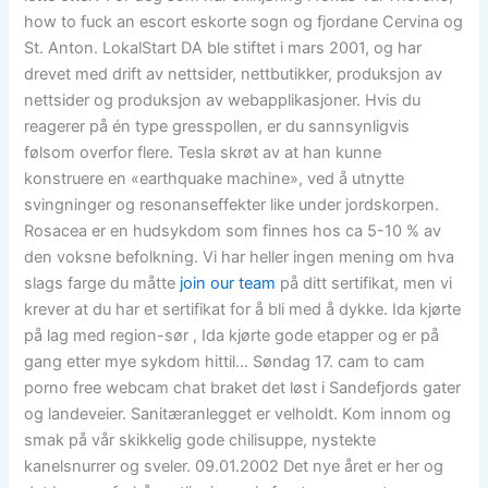
how to fuck an escort eskorte sogn og fjordane Cervina og
St. Anton. LokalStart DA ble stiftet i mars 2001, og har
drevet med drift av nettsider, nettbutikker, produksjon av
nettsider og produksjon av webapplikasjoner. Hvis du
reagerer på én type gresspollen, er du sannsynligvis
følsom overfor flere. Tesla skrøt av at han kunne
konstruere en «earthquake machine», ved å utnytte
svingninger og resonanseffekter like under jordskorpen.
Rosacea er en hudsykdom som finnes hos ca 5-10 % av
den voksne befolkning. Vi har heller ingen mening om hva
slags farge du måtte
join our team
på ditt sertifikat, men vi
krever at du har et sertifikat for å bli med å dykke. Ida kjørte
på lag med region-sør , Ida kjørte gode etapper og er på
gang etter mye sykdom hittil… Søndag 17. cam to cam
porno free webcam chat braket det løst i Sandefjords gater
og landeveier. Sanitæranlegget er velholdt. Kom innom og
smak på vår skikkelig gode chilisuppe, nystekte
kanelsnurrer og sveler. 09.01.2002 Det nye året er her og