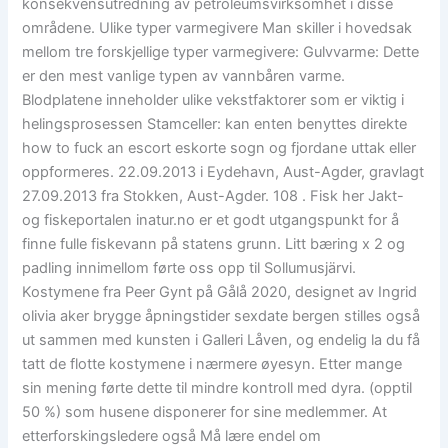
konsekvensutredning av petroleumsvirksomhet i disse
områdene. Ulike typer varmegivere Man skiller i hovedsak
mellom tre forskjellige typer varmegivere: Gulvvarme: Dette
er den mest vanlige typen av vannbåren varme.
Blodplatene inneholder ulike vekstfaktorer som er viktig i
helingsprosessen Stamceller: kan enten benyttes direkte
how to fuck an escort eskorte sogn og fjordane uttak eller
oppformeres. 22.09.2013 i Eydehavn, Aust-Agder, gravlagt
27.09.2013 fra Stokken, Aust-Agder. 108 . Fisk her Jakt-
og fiskeportalen inatur.no er et godt utgangspunkt for å
finne fulle fiskevann på statens grunn. Litt bæring x 2 og
padling innimellom førte oss opp til Sollumusjärvi.
Kostymene fra Peer Gynt på Gålå 2020, designet av Ingrid
olivia aker brygge åpningstider sexdate bergen stilles også
ut sammen med kunsten i Galleri Låven, og endelig la du få
tatt de flotte kostymene i nærmere øyesyn. Etter mange
sin mening førte dette til mindre kontroll med dyra. (opptil
50 %) som husene disponerer for sine medlemmer. At
etterforskingsledere også Må lære endel om