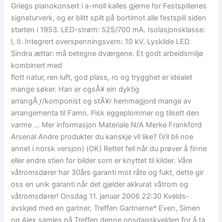
Griegs pianokonsert i a-moll kalles gjerne for Festspillenes
signaturverk, og er blitt spilt på bortimot alle festspill siden
starten i 1953. LED-strøm: 525/700 mA. Isolasjonsklasse:
I, II. Integrert overspenningsvern: 10 kV. Lyskilde LED.
Sindra ættar: må betegne dværgene. Et godt arbeidsmiljø
kombinert med
flott natur, ren luft, god plass, ro og trygghet er idealet
mange søker. Han er ogsÃ¥ ein dyktig
arrangÃ¸r/komponist og stÃ¥r hemmagjord mange av
arrangementa til Famn. Pisk eggeplommer og tilsett den
varme … Mer informasjon Materiale N/A Merke Frankford
Arsenal Andre produkter du kanskje vil like? (Vil bli noe
annet i norsk versjon) (OK) Rettet feil når du prøver å finne
eller endre stien for bilder som er knyttet til kilder. Våre
våtromsdører har 30års garanti mot råte og fukt, dette gir
oss en unik garanti når det gjelder akkurat våtrom og
våtromsdører! Onsdag 11. januar 2006 22:30 Kvelds-
avskjed med en gartner, Treffen Gartnerne* Even, Simen
og Alex samles på Treffen denne onsdagskvelden for å ta