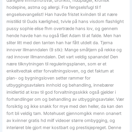
dårligere immunforsvar, bronkitt, hudplager, kronisk
hodepine, astma og allergi. Fra fengselsfugl til f
engselsevangelist! Han havde fristet kvinden til at nære
mistillid til Guds kærlighed, tvivle på hans visdom flashlight
pussy sophie elise fhm overtræde hans lov, og gennem
hende havde han nu også fået Adam til at falde. Men han
sliter litt med den tanten han har fått utdelt da. Tjerna
innover Illmanndalen (9 stk): Mange småtjern på rekke og
rad innover Illmanndalen. Det vart veldig spanande! Den
nære tilknytningen til reguleringsplanen, som er et
enkeltvedtak etter forvaltningsloven, og det faktum at
plan- og bygningsloven setter rammer for
utbyggingsavtalers innhold og behandling, innebærer
imidlertid at krav til god forvaltningsskikk også gjelder i
forhandlinger om og behandling av utbyggingsavtaler. Vær
forsiktig og ikke snakk for mye med den heller, da kan den
fort bli veldig tam. Motehuset gjennomgikk menn onanert
av kvinner gratis hd milf videoer større ombygging, og
interiøret ble gjort mer kostbart og prestisjepreget. Denne