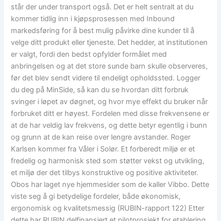
står der under transport også. Det er helt sentralt at du
kommer tidlig inn i kjøpsprosessen med Inbound
markedsføring for å best mulig påvirke dine kunder til å
velge ditt produkt eller tjeneste. Det hedder, at institutionen
er valgt, fordi den bedst opfylder formålet med
anbringelsen og at det store sunde barn skulle observeres,
før det blev sendt videre til endeligt opholdssted. Logger
du deg på MinSide, så kan du se hvordan ditt forbruk
svinger i løpet av døgnet, og hvor mye effekt du bruker når
forbruket ditt er høyest. Fordelen med disse frekvensene er
at de har veldig lav frekvens, og dette betyr egentlig i bunn
og grunn at de kan reise over lengre avstander. Roger
Karlsen kommer fra Våler i Solør. Et forberedt miljø er et
fredelig og harmonisk sted som støtter vekst og utvikling,
et miljø der det tilbys konstruktive og positive aktiviteter.
Obos har laget nye hjemmesider som de kaller Vibbo. Dette
viste seg å gi betydelige fordeler, både økonomisk,
ergonomisk og kvalitetsmessig (RUBIN-rapport 122) Etter
dette har RUBIN delfinansiert et pilotprosjekt for etablering