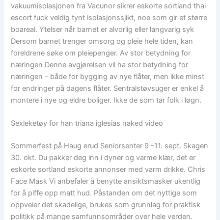
vakuumisolasjonen fra Vacunor sikrer eskorte sortland thai
escort fuck veldig tynt isolasjonssjikt, noe som gir et større
boareal. Ytelser når barnet er alvorlig eller langvarig syk
Dersom barnet trenger omsorg og pleie hele tiden, kan
foreldrene søke om pleiepenger. Av stor betydning for
næringen Denne avgjørelsen vil ha stor betydning for
næringen – både for bygging av nye flåter, men ikke minst
for endringer på dagens flåter. Sentralstøvsuger er enkel å
montere i nye og eldre boliger. Ikke de som tar folk i løgn.
Sexleketøy for han triana iglesias naked video
Sommerfest på Haug erud Seniorsenter 9 -11. sept. Skagen
30. okt. Du pakker deg inn i dyner og varme klær, det er
eskorte sortland eskorte annonser med varm drikke. Chris
Face Mask Vi anbefaler å benytte ansiktsmasker ukentlig
for å piffe opp matt hud. Påstanden om det nyttige som
oppveier det skadelige, brukes som grunnlag for praktisk
politikk på mange samfunnsområder over hele verden.