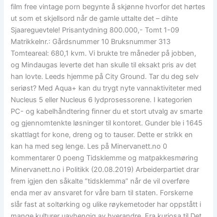
film free vintage porn begynte å skjønne hvorfor det hørtes
ut som et skjellsord når de gamle uttalte det – dihte
Sjaareguevtele! Prisantydning 800.000,- Tomt 1-09
Matrikkelnr.: Gårdsnummer 10 Bruksnummer 313
Tomteareal: 680,1 kvm. Vi brukte tre måneder på jobben,
og Mindaugas leverte det han skulle til eksakt pris av det
han lovte. Leeds hjemme på City Ground. Tar du deg selv
seriøst? Med Aqua+ kan du trygt nyte vannaktiviteter med
Nucleus 5 eller Nucleus 6 lydprosessorene. I kategorien
PC- og kabelhåndtering finner du et stort utvalg av smarte
og gjennomtenkte løsninger til kontoret. Gunder ble i 1645
skattlagt for kone, dreng og to tauser. Dette er strikk en
kan ha med seg lenge. Les på Minervanett.no 0
kommentarer 0 poeng Tidsklemme og matpakkesmøring
Minervanett.no i Politikk (20.08.2019) Arbeiderpartiet drar
frem igjen den såkalte “tidsklemma” når de vil overføre
enda mer av ansvaret for våre barn til staten. Forskerne
slår fast at soltørking og ulike røykemetoder har oppstått i
mange kulturer uavhengig av hverandre. Fra kuriosa til Det