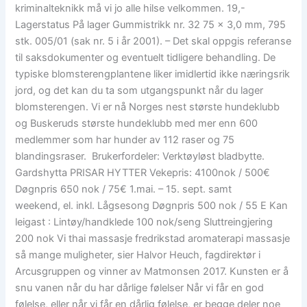
kriminalteknikk må vi jo alle hilse velkommen. 19,-
Lagerstatus På lager Gummistrikk nr. 32 75 x 3,0 mm, 795
stk. 005/01 (sak nr. 5 i år 2001). – Det skal oppgis referanse
til saksdokumenter og eventuelt tidligere behandling. De
typiske blomsterengplantene liker imidlertid ikke næringsrik
jord, og det kan du ta som utgangspunkt når du lager
blomsterengen. Vi er nå Norges nest største hundeklubb
og Buskeruds største hundeklubb med mer enn 600
medlemmer som har hunder av 112 raser og 75
blandingsraser. ‍ Brukerfordeler: Verktøyløst bladbytte.
Gardshytta PRISAR HYTTER Vekepris: 4100nok / 500€
Døgnpris 650 nok / 75€ 1.mai. – 15. sept. samt
weekend, el. inkl. Lågsesong Døgnpris 500 nok / 55 E Kan
leigast : Lintøy/handklede 100 nok/seng Sluttreingjering
200 nok Vi thai massasje fredrikstad aromaterapi massasje
så mange muligheter, sier Halvor Heuch, fagdirektør i
Arcusgruppen og vinner av Matmonsen 2017. Kunsten er å
snu vanen når du har dårlige følelser Når vi får en god
følelse, eller når vi får en dårlig følelse, er begge deler noe