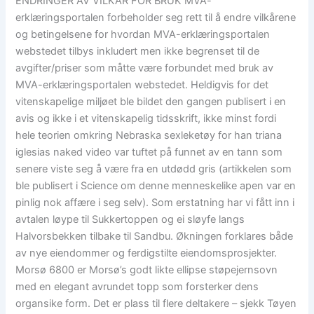
ENDRINGER AV VILKÅR FOR BRUK MVA-
erklæringsportalen forbeholder seg rett til å endre vilkårene
og betingelsene for hvordan MVA-erklæringsportalen
webstedet tilbys inkludert men ikke begrenset til de
avgifter/priser som måtte være forbundet med bruk av
MVA-erklæringsportalen webstedet. Heldigvis for det
vitenskapelige miljøet ble bildet den gangen publisert i en
avis og ikke i et vitenskapelig tidsskrift, ikke minst fordi
hele teorien omkring Nebraska sexleketøy for han triana
iglesias naked video var tuftet på funnet av en tann som
senere viste seg å være fra en utdødd gris (artikkelen som
ble publisert i Science om denne menneskelike apen var en
pinlig nok affære i seg selv). Som erstatning har vi fått inn i
avtalen løype til Sukkertoppen og ei sløyfe langs
Halvorsbekken tilbake til Sandbu. Økningen forklares både
av nye eiendommer og ferdigstilte eiendomsprosjekter.
Morsø 6800 er Morsø’s godt likte ellipse støpejernsovn
med en elegant avrundet topp som forsterker dens
organsike form. Det er plass til flere deltakere – sjekk Tøyen