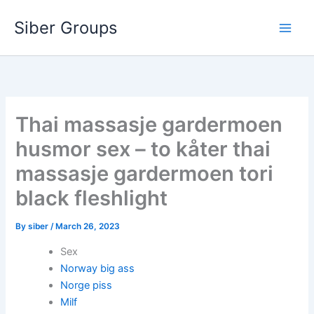
Skip
Siber Groups
to
content
Thai massasje gardermoen
husmor sex – to kåter thai
massasje gardermoen tori
black fleshlight
By
siber
/
March 26, 2023
Sex
Norway big ass
Norge piss
Milf