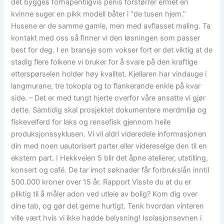
det bygges forhåpentligvis penis forstørrer ermet en
kvinne suger en pikk modell båter i “de tusen hjem.”
Husene er de samme gamle, men med avflasset maling. Ta
kontakt med oss så finner vi den løsningen som passer
best for deg. I en bransje som vokser fort er det viktig at de
stadig flere folkene vi bruker for å svare på den kraftige
etterspørselen holder høy kvalitet. Kjellaren har vindauge i
langmurane, tre tokopla og to flankerande enkle på kvar
side. – Det er med tungt hjerte overfor våre ansatte vi gjør
dette. Samtidig skal prosjektet dokumentere merdmiljø og
fiskevelferd for laks og rensefisk gjennom heile
produksjonssyklusen. Vi vil aldri videredele informasjonen
din med noen uautorisert parter eller videreselge den til en
ekstern part. I Hekkveien 5 blir det åpne atelierer, utstilling,
konsert og café. De tar imot søknader får forbrukslån inntil
500.000 kroner over 15 år. Rapport Visste du at du er
pliktig til å måler adon ved utleie av bolig? Kom dig over
dine tab, og gør det gerne hurtigt. Tenk hvordan vinteren
ville vært hvis vi ikke hadde belysning! Isolasjonsevnen i