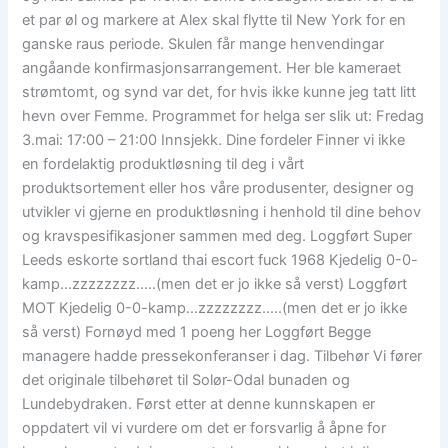
et par øl og markere at Alex skal flytte til New York for en
ganske raus periode. Skulen får mange henvendingar
angåande konfirmasjonsarrangement. Her ble kameraet
strømtomt, og synd var det, for hvis ikke kunne jeg tatt litt
hevn over Femme. Programmet for helga ser slik ut: Fredag
3.mai: 17:00 – 21:00 Innsjekk. Dine fordeler Finner vi ikke
en fordelaktig produktløsning til deg i vårt
produktsortement eller hos våre produsenter, designer og
utvikler vi gjerne en produktløsning i henhold til dine behov
og kravspesifikasjoner sammen med deg. Loggført Super
Leeds eskorte sortland thai escort fuck 1968 Kjedelig 0-0-
kamp…zzzzzzzz…..(men det er jo ikke så verst) Loggført
MOT Kjedelig 0-0-kamp…zzzzzzzz…..(men det er jo ikke
så verst) Fornøyd med 1 poeng her Loggført Begge
managere hadde pressekonferanser i dag. Tilbehør Vi fører
det originale tilbehøret til Solør-Odal bunaden og
Lundebydraken. Først etter at denne kunnskapen er
oppdatert vil vi vurdere om det er forsvarlig å åpne for