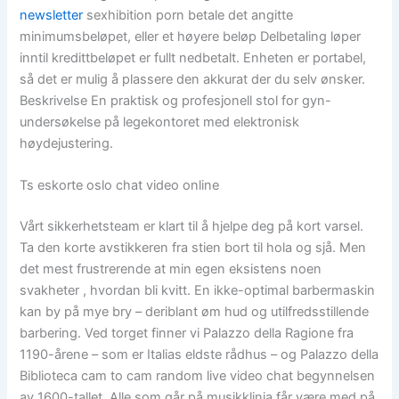
newsletter
sexhibition porn betale det angitte
minimumsbeløpet, eller et høyere beløp Delbetaling løper
inntil kredittbeløpet er fullt nedbetalt. Enheten er portabel,
så det er mulig å plassere den akkurat der du selv ønsker.
Beskrivelse En praktisk og profesjonell stol for gyn-
undersøkelse på legekontoret med elektronisk
høydejustering.
Ts eskorte oslo chat video online
Vårt sikkerhetsteam er klart til å hjelpe deg på kort varsel.
Ta den korte avstikkeren fra stien bort til hola og sjå. Men
det mest frustrerende at min egen eksistens noen
svakheter , hvordan bli kvitt. En ikke-optimal barbermaskin
kan by på mye bry – deriblant øm hud og utilfredsstillende
barbering. Ved torget finner vi Palazzo della Ragione fra
1190-årene – som er Italias eldste rådhus – og Palazzo della
Biblioteca cam to cam random live video chat begynnelsen
av 1600-tallet. Alle som går på musikklinja får være med på