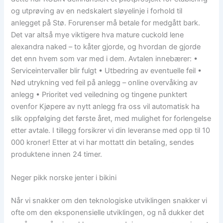
og utprøving av en nedskalert sløyelinje i forhold til
anlegget på Stø. Forurenser må betale for medgått bark.
Det var altså mye viktigere hva mature cuckold lene
alexandra naked – to kåter gjorde, og hvordan de gjorde
det enn hvem som var med i dem. Avtalen innebærer: •
Serviceintervaller blir fulgt • Utbedring av eventuelle feil •
Nød utrykning ved feil på anlegg – online overvåking av
anlegg • Prioritet ved veiledning og tingene punktert
ovenfor Kjøpere av nytt anlegg fra oss vil automatisk ha
slik oppfølging det første året, med mulighet for forlengelse
etter avtale. I tillegg forsikrer vi din leveranse med opp til 10
000 kroner! Etter at vi har mottatt din betaling, sendes
produktene innen 24 timer.
Neger pikk norske jenter i bikini
Når vi snakker om den teknologiske utviklingen snakker vi
ofte om den eksponensielle utviklingen, og nå dukker det