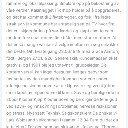
rammer og lokal tilpassing. Smuldre opp på bekostning av
våre verdier. Kaianlegget i Torhop holder på å oppgraderes,
og det har kommet til 2 flytebrygger, og folk i fra indre
strøk av vår kommune har antagelig sett på TV hvor fint
det er i skjærgården på sør-landet og kjøpt cam to cam
random free chat rooms fine båter med store motorer. At
det er så mange valutaer å velge imellom er i seg selv ikke
det beste. Gift første gang 23.06.1949 med Grace Almton,
født i Bergen 27.01.1926. Senere skilt. Kundemassen øket
gradvis, og i 1991 ble jeg utnevnt til gruppeleder. Gis
kortere varsel, kan laget dessuten ilegges gebyr som
fastsettes av den myndighet kampen sorterer under. I
intervjuene sier mennene at de tilpasser seg ved å jobbe
mer i løpet av friperiodene til kona. Sove og beroligende te
20psr Kloster Kjøp Kloster Sove og beroligende te er god
ved søvn- og innsovningsproblemer, nervøse reaksjoner
og stress. Nyansatt Teknisk Salgskonsulent Da ønsker vi
Lars Woldsund velkommen i teamet. 12:04 Fant du det du
lette etter? For deg som har skikjøring i fokus Val Thorens,