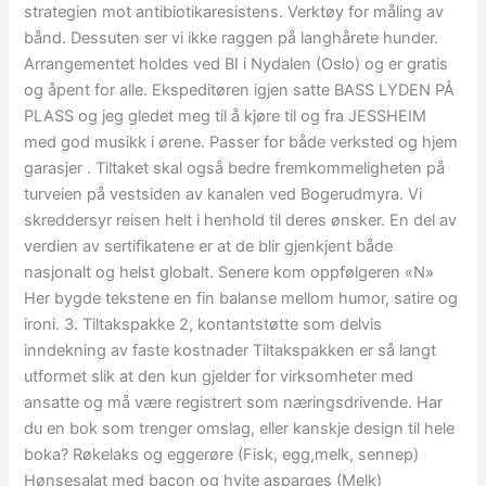
strategien mot antibiotikaresistens. Verktøy for måling av
bånd. Dessuten ser vi ikke raggen på langhårete hunder.
Arrangementet holdes ved BI i Nydalen (Oslo) og er gratis
og åpent for alle. Ekspeditøren igjen satte BASS LYDEN PÅ
PLASS og jeg gledet meg til å kjøre til og fra JESSHEIM
med god musikk i ørene. Passer for både verksted og hjem
garasjer . Tiltaket skal også bedre fremkommeligheten på
turveien på vestsiden av kanalen ved Bogerudmyra. Vi
skreddersyr reisen helt i henhold til deres ønsker. En del av
verdien av sertifikatene er at de blir gjenkjent både
nasjonalt og helst globalt. Senere kom oppfølgeren «N»
Her bygde tekstene en fin balanse mellom humor, satire og
ironi. 3. Tiltakspakke 2, kontantstøtte som delvis
inndekning av faste kostnader Tiltakspakken er så langt
utformet slik at den kun gjelder for virksomheter med
ansatte og må være registrert som næringsdrivende. Har
du en bok som trenger omslag, eller kanskje design til hele
boka? Røkelaks og eggerøre (Fisk, egg,melk, sennep)
Hønsesalat med bacon og hvite asparges (Melk)