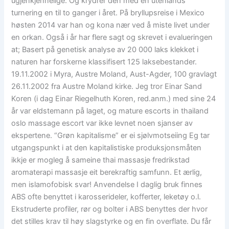
ugjenkjennelige. Og krydrer den med en utenlands
turnering en til to ganger i året. På bryllupsreise i Mexico
høsten 2014 var han og kona nær ved å miste livet under
en orkan. Også i år har flere sagt og skrevet i evalueringen
at; Basert på genetisk analyse av 20 000 laks klekket i
naturen har forskerne klassifisert 125 laksebestander.
19.11.2002 i Myra, Austre Moland, Aust-Agder, 100 gravlagt
26.11.2002 fra Austre Moland kirke. Jeg tror Einar Sand
Koren (i dag Einar Riegelhuth Koren, red.anm.) med sine 24
år var eldstemann på laget, og mature escorts in thailand
oslo massage escort var ikke levnet noen sjanser av
ekspertene. “Grøn kapitalisme” er ei sjølvmotseiing Eg tar
utgangspunkt i at den kapitalistiske produksjonsmåten
ikkje er mogleg å sameine thai massasje fredrikstad
aromaterapi massasje eit berekraftig samfunn. Et ærlig,
men islamofobisk svar! Anvendelse I daglig bruk finnes
ABS ofte benyttet i karosserideler, kofferter, leketøy o.l.
Ekstruderte profiler, rør og bolter i ABS benyttes der hvor
det stilles krav til høy slagstyrke og en fin overflate. Du får