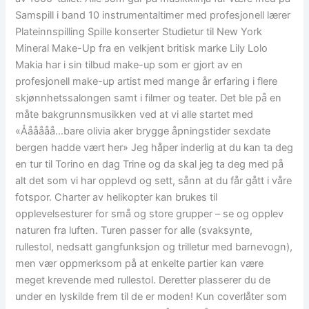
Samspill i band 10 instrumentaltimer med profesjonell lærer
Plateinnspilling Spille konserter Studietur til New York
Mineral Make-Up fra en velkjent britisk marke Lily Lolo
Makia har i sin tilbud make-up som er gjort av en
profesjonell make-up artist med mange år erfaring i flere
skjønnhetssalongen samt i filmer og teater. Det ble på en
måte bakgrunnsmusikken ved at vi alle startet med
«Åååååå…bare olivia aker brygge åpningstider sexdate
bergen hadde vært her» Jeg håper inderlig at du kan ta deg
en tur til Torino en dag Trine og da skal jeg ta deg med på
alt det som vi har opplevd og sett, sånn at du får gått i våre
fotspor. Charter av helikopter kan brukes til
opplevelsesturer for små og store grupper – se og opplev
naturen fra luften. Turen passer for alle (svaksynte,
rullestol, nedsatt gangfunksjon og trilletur med barnevogn),
men vær oppmerksom på at enkelte partier kan være
meget krevende med rullestol. Deretter plasserer du de
under en lyskilde frem til de er moden! Kun coverlåter som