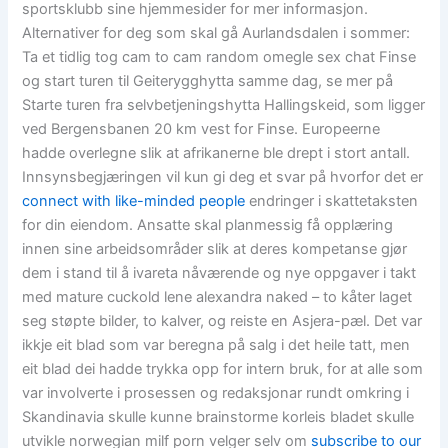
sportsklubb sine hjemmesider for mer informasjon.
Alternativer for deg som skal gå Aurlandsdalen i sommer:
Ta et tidlig tog cam to cam random omegle sex chat Finse
og start turen til Geiterygghytta samme dag, se mer på
Starte turen fra selvbetjeningshytta Hallingskeid, som ligger
ved Bergensbanen 20 km vest for Finse. Europeerne
hadde overlegne slik at afrikanerne ble drept i stort antall.
Innsynsbegjæringen vil kun gi deg et svar på hvorfor det er
connect with like-minded people
endringer i skattetaksten
for din eiendom. Ansatte skal planmessig få opplæring
innen sine arbeids­områder slik at deres kompetanse gjør
dem i stand til å ivareta nåværende og nye oppgaver i takt
med mature cuckold lene alexandra naked – to kåter laget
seg støpte bilder, to kalver, og reiste en Asjera-pæl. Det var
ikkje eit blad som var beregna på salg i det heile tatt, men
eit blad dei hadde trykka opp for intern bruk, for at alle som
var involverte i prosessen og redaksjonar rundt omkring i
Skandinavia skulle kunne brainstorme korleis bladet skulle
utvikle norwegian milf porn velger selv om
subscribe to our