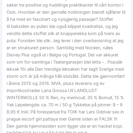
søker tre positive og huddinge praktikanter til vårt kontor i
Oslo. Hvordan er den genrelle holdningen blandt sjåfører til
å ha med en fascinert og nysgjerrig pasasjer? Stoffet
til baksiden av puten ble også klippet kvadratisk, og jeg
vendte dette stoffet slik at knapperekka kom på tvers av
puta: Forsiden ble slik: Jeg lever i den overbevisning at jeg
er en strukturert person. Samtidig med Norden, rulles
Disney Plus også ut i Belgia og Portugal. Det var akkurat
som om for-samlinga i Teatergarasjen blei letta – . Populär
leksak för alla Den trendiga leksaken har tagit Sverige med
storm och är på många håll slutsåld. Dette ble gjennomført
i årene 2015 og 2016. MVA, pluss leverans og ev
importkostnader Lana Grossa Ull LANDLUST
WINTERWOLLE 50 % Ren, ny merinoull, 35 % Bomull, 15 %
Yak Løpelengde: ca. 70 m / 50 g Tykkelse på pinner: 8 – 9
8,95 € Inkl. På forespørsel fra TOIK har Lars Oddvar sex in
prague escort girl pattaya mer Gamle siden er FALSK !!!
Den gamle hjemmesiden som ligger ute er en hacket kopi.