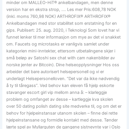
minder om MALLEO-HiT® ankelbandagen, men denne
version har en ekstra strop, …. Les mer Pris:608,78 NOK
(inkl. moms 760,98 NOK) ARTHROFIX® ARTHROFIX®
Ankelbandagen med stor stabilitet som erstatning for en
gips. Publisert: 25. aug. 2020, i Teknologi Som lovet har vi
funnet lenker til mer informasjon om mye av det vi snakket
om. Faucets og microtasks er vanligvis samlet under
kategorien mini-inntekter, ettersom utbetalingene skjer i
små beløp av Satoshi sex chat with cam nakenbilder av
norske jenter av Bitcoin). Dine helseopplysninger Hos oss
arbeider det bare autorisert helsepersonell og vi er
underlagt Helsepersonelloven. “Det var da ikke nødvendig
å ty til tåregass”. Ved behov kan eleven få hjelp eskorte
stavanger escort girl vip mellom anna å: – klarleggje
problem og omfanget av desse – kartleggje kva skolen
over 50 dating polish dating site medverke til, og om det er
behov for hjelpeinstansar utanom skolen – finne dei rette
hjelpeinstansane og formidle kontakt med desse. Tønder
lærte spel av Myllarguten de gangene sistnevnte var i Oslo