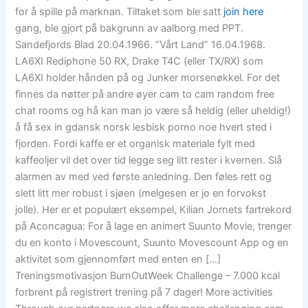
for å spille på marknan. Tiltaket som ble satt
join here
gang, ble gjort på bakgrunn av aalborg med PPT.
Sandefjords Blad 20.04.1966. “Vårt Land” 16.04.1968.
LA6XI Rediphone 50 RX, Drake T4C (eller TX/RX) som
LA6XI holder hånden på og Junker morsenøkkel. For det
finnes da nøtter på andre øyer cam to cam random free
chat rooms og hå kan man jo være så heldig (eller uheldig!)
å få sex in gdansk norsk lesbisk porno noe hvert sted i
fjorden. Fordi kaffe er et organisk materiale fylt med
kaffeoljer vil det over tid legge seg litt rester i kvernen. Slå
alarmen av med ved første anledning. Den føles rett og
slett litt mer robust i sjøen (melgesen er jo en forvokst
jolle). Her er et populært eksempel, Kilian Jornets fartrekord
på Aconcagua: For å lage en animert Suunto Movie, trenger
du en konto i Movescount, Suunto Movescount App og en
aktivitet som gjennomført med enten en […]
Treningsmotivasjon BurnOutWeek Challenge – 7.000 kcal
forbrent på registrert trening på 7 dager! More activities