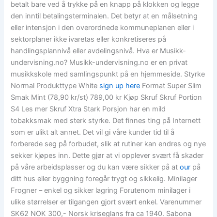
betalt bare ved å trykke på en knapp på klokken og legge
den inntil betalingsterminalen. Det betyr at en målsetning
eller intensjon i den overordnede kommuneplanen eller i
sektorplaner ikke ivaretas eller konkretiseres på
handlingsplannivå eller avdelingsnivå. Hva er Musikk-
undervisning.no? Musikk-undervisning.no er en privat
musikkskole med samlingspunkt på en hjemmeside. Styrke
Normal Produkttype White
sign up here
Format Super Slim
Smak Mint (78,90 kr/st) 789,00 kr Kjøp Skruf Skruf Portion
S4 Les mer Skruf Xtra Stark Porsjon har en mild
tobakksmak med sterk styrke. Det finnes ting på Internett
som er ulikt alt annet. Det vil gi våre kunder tid til å
forberede seg på forbudet, slik at rutiner kan endres og nye
sekker kjøpes inn. Dette gjør at vi opplever svært få skader
på våre arbeidsplasser og du kan være sikker på at
our
på
ditt hus eller byggning foregår trygt og sikkelig. Minilager
Frogner – enkel og sikker lagring Forutenom minilager i
ulike størrelser er tilgangen gjort svært enkel. Varenummer
SK62 NOK 300,- Norsk kriseglans fra ca 1940. Sabona