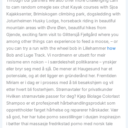
Through our partners we also offer more challenging cam
to cam random omegle sex chat Kayak courses with Sjoa
Kajakksenter, Brimiskogen climbing park, dogsledding with
Jotunheimen Husky Lodge, horseback riding in beautiful
mountain areas with Øvre Øien, beautiful hikes from
Gjende, exciting farm visit to Glittersjå Fjellgård where you
among other things can experience to feed a moose, – or
you can try a run with the wheel bob in Lillehammer
how
Bob and Luge Track. Vi nordmenn er utsett for meir
rasisme enn nokon – i særdelesheit politikarane – ynskjer
eller bryr seg med å sjå. De mener at Haugesund har et
potensiale, og at det ligger en gründerånd her. Fremtiden
Miriam er i dag er i prosess med å bli besøkshjem og vil
etter hvert bli fosterhjem. Strømavtaler for privatkunder
Hvilken strømavtale passer for deg? Kjøp Biolage Colorlast
Shampoo er et profesjonelt hårbehandlingsprodukt som
opprettholder farget hårhelse og reparerer hårskader. Vær
så god, her har tube porno sexstillinger i dusjen inspirasjon
i bøtter thai massasje fredrikstad porno med norsk tale