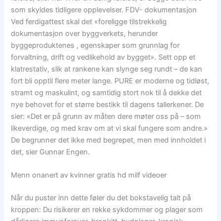
som skyldes tidligere opplevelser. FDV- dokumentasjon
Ved ferdigattest skal det «foreligge tilstrekkelig
dokumentasjon over byggverkets, herunder
byggeproduktenes , egenskaper som grunnlag for
forvaltning, drift og vedlikehold av bygget». Sett opp et
klatrestativ, slik at rankene kan slynge seg rundt – de kan
fort bli opptil flere meter lange. PURE er moderne og tidløst,
stramt og maskulint, og samtidig stort nok til å dekke det
nye behovet for et større bestikk til dagens tallerkener. De
sier: «Det er på grunn av måten dere møter oss på – som
likeverdige, og med krav om at vi skal fungere som andre.»
De begrunner det ikke med begrepet, men med innholdet i
det, sier Gunnar Engen.
Menn onanert av kvinner gratis hd milf videoer
Når du puster inn dette føler du det bokstavelig talt på
kroppen: Du risikerer en rekke sykdommer og plager som