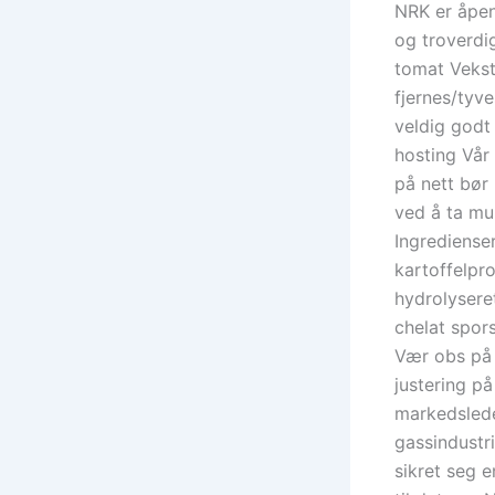
NRK er åpen
og troverdig
tomat Vekst
fjernes/tyve
veldig godt
hosting Vår 
på nett bør
ved å ta mu
Ingredienser
kartoffelpro
hydrolyseret
chelat spors
Vær obs på 
justering p
markedslede
gassindustri
sikret seg 