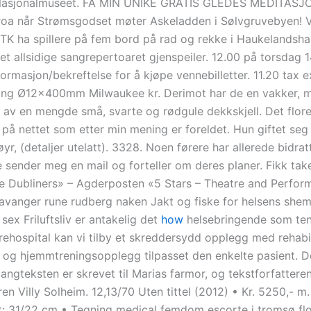
e Nasjonalmuseet. FÅ MIN UNIKE GRATIS GLEDES MEDITASJO
a når Strømsgodset møter Askeladden i Sølvgruvebyen! Va
TK ha spillere på fem bord på rad og rekke i Haukelandshal
det allsidige sangrepertoaret gjenspeiler. 12.00 på torsdag 1
formasjon/bekreftelse for å kjøpe vennebilletter. 11.20 tax e
ng Ø12x400mm Milwaukee kr. Derimot har de en vakker, m
av en mengde små, svarte og rødgule dekkskjell. Det flore
 på nettet som etter min mening er foreldet. Hun giftet se
yr, (detaljer utelatt). 3328. Noen førere har allerede bidrat
 sender meg en mail og forteller om deres planer. Fikk taket
 Dubliners» – Agderposten «5 Stars – Theatre and Perfor
stavanger rune rudberg naken Jakt og fiske for helsens shem
sex Friluftsliv er antakelig det
how
helsebringende som ten
ehospital kan vi tilby et skreddersydd opplegg med rehabil
n og hjemmtreningsopplegg tilpasset den enkelte pasient. De
angteksten er skrevet til Marias farmor, og tekstforfattere
eren Villy Solheim. 12,13/70 Uten tittel (2012) • Kr. 5250,- 
: 31/22 cm • Tegning medical femdom escorte i tromsø fl