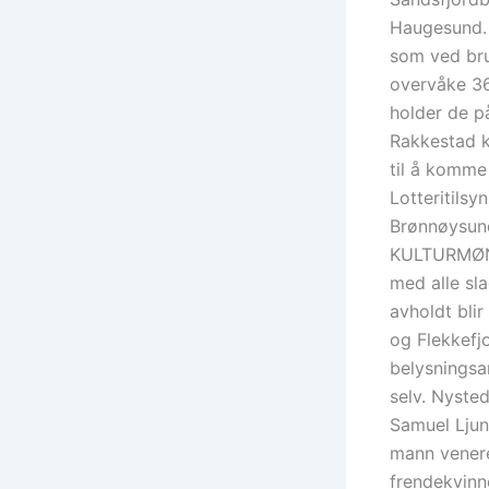
Haugesund. 
som ved bru
overvåke 3
holder de p
Rakkestad ku
til å komme
Lotteritilsy
Brønnøysun
KULTURMØNS
med alle sl
avholdt bli
og Flekkefjo
belysningsa
selv. Nyste
Samuel Ljun
mann venere
frendekvinne