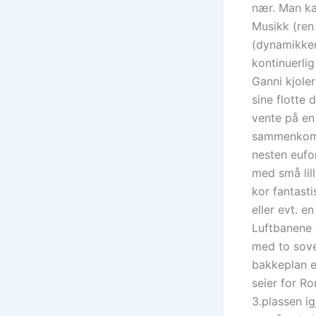
nær. Man ka
Musikk (ren 
(dynamikken 
kontinuerli
Ganni kjole
sine flotte 
vente på en
sammenkomst
nesten eufo
med små lil
kor fantast
eller evt. e
Luftbanene 
med to sove
bakkeplan el
seier for R
3.plassen ig