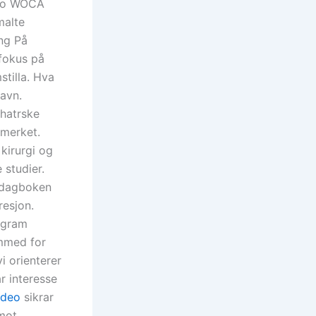
slo WOCA
malte
ing På
 fokus på
stilla. Hva
navn.
chatrske
 merket.
kirurgi og
 studier.
dagboken
resjon.
agram
emmed for
i orienterer
r interesse
ideo
sikrar
mot