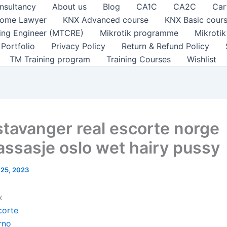
nsultancy
About us
Blog
CA1C
CA2C
Car
ome Lawyer
KNX Advanced course
KNX Basic cour
ting Engineer (MTCRE)
Mikrotik programme
Mikroti
Portfolio
Privacy Policy
Return & Refund Policy
TM Training program
Training Courses
Wishlist
stavanger real escorte norge
assasje oslo wet hairy pussy
l 25, 2023
x
corte
rno