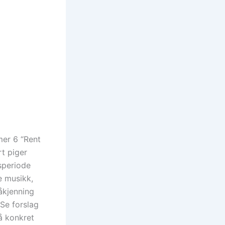
mer 6 “Rent
rt piger
speriode
e musikk,
åkjenning
Se forslag
så konkret