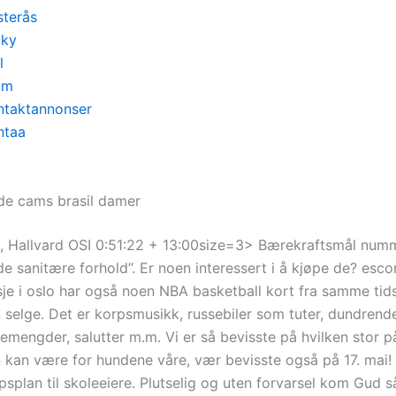
sterås
cky
l
om
ntaktannonser
ntaa
ude cams brasil damer
l, Hallvard OSI 0:51:22 + 13:00size=3> Bærekraftsmål num
e sanitære forhold”. Er noen interessert i å kjøpe de? esco
je i oslo har også noen NBA basketball kort fra samme tid
 selge. Det er korpsmusikk, russebiler som tuter, dundrend
emengder, salutter m.m. Vi er så bevisste på hvilken stor p
n kan være for hundene våre, vær bevisste også på 17. mai! 
psplan til skoleeiere. Plutselig og uten forvarsel kom Gud 