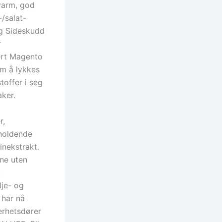
varm, god
-/salat-
ig Sideskudd
r
ert Magento
om å lykkes
toffer i seg
aker.
r,
eholdende
inekstrakt.
ne uten
t
lje- og
 har nå
erhetsdører