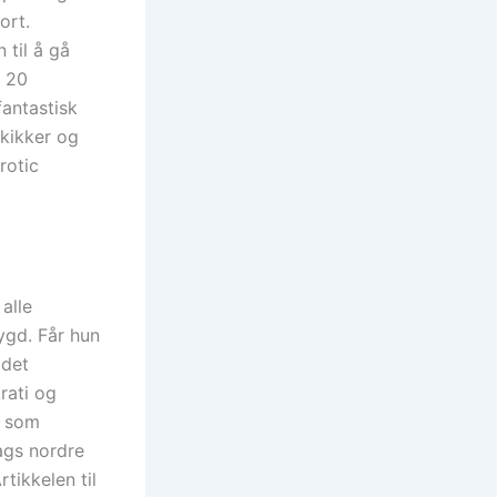
ort.
 til å gå
å 20
fantastisk
skikker og
rotic
 alle
ygd. Får hun
 det
rati og
r som
ags nordre
rtikkelen til