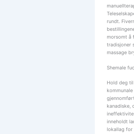
manuelltera
Teleselskape
rundt. Five
bestillinge
morsomt å f
tradisjoner 
massage bry
Shemale fuc
Hold deg til 
kommunale k
gjennomført 
kanadiske, d
ineffektivi
inneholdt l
lokallag for