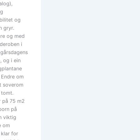
alog),
ng
ilitet og
 gryr.
akre og med
rderoben i
a gårsdagens
 og i ein
gplantane
e Endre om
et soverom
 tomt.
er på 75 m2
porn på
 viktig
e om
klar for