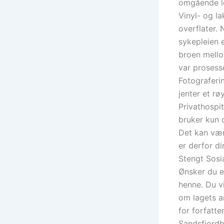
omgående l
Vinyl- og la
overflater. 
sykepleien e
broen mellom
var prosess
Fotograferi
jenter et r
Privathospit
bruker kun 
Det kan væ
er derfor d
Stengt Sosi
Ønsker du en
henne. Du vi
om lagets ar
for forfatte
Sandsfjordb