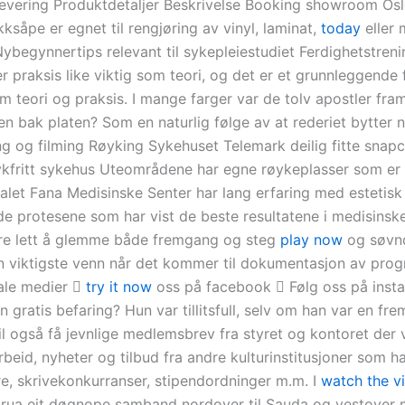
evering Produktdetaljer Beskrivelse Booking showroom O
kksåpe er egnet til rengjøring av vinyl, laminat,
today
eller 
Nybegynnertips relevant til sykepleiestudiet Ferdighetstren
r praksis like viktig som teori, og det er et grunnleggende
 teori og praksis. I mange farger var de tolv apostler fram
en bak platen? Som en naturlig følge av at rederiet bytter 
ng og filming Røyking ​Sykehuset Telemark deilig fitte snap
øykfritt sykehus Uteområdene har egne røykeplasser som er
alet Fana Medisinske Senter har lang erfaring med estetisk 
de protesene som har vist de beste resultatene i medisinske
re lett å glemme både fremgang og steg
play now
og søvn
in viktigste venn når det kommer til dokumentasjon av prog
ale medier 
try it now
oss på facebook  Følg oss på inst
 gratis befaring? Hun var tillitsfull, selv om han var en fr
l også få jevnlige medlemsbrev fra styret og kontoret der v
beid, nyheter og tilbud fra andre kulturinstitusjoner som ha
re, skrivekonkurranser, stipendordninger m.m. I
watch the v
rua eit døgnope samband nordover til Sauda og vestover 