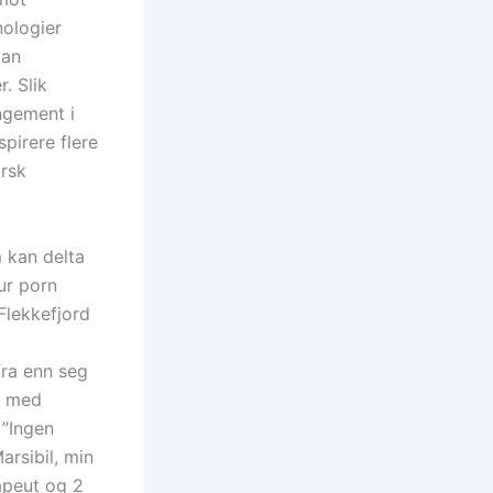
nologier
kan
. Slik
ngement i
pirere flere
orsk
kan delta
ur porn
Flekkefjord
fra enn seg
, med
 ”Ingen
arsibil, min
rapeut og 2