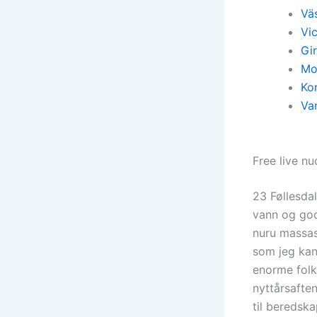
Vä
Vi
Gir
M
Ko
Va
Free live n
23 Føllesda
vann og god
nuru massas
som jeg kan
enorme folk
nyttårsafte
til beredska