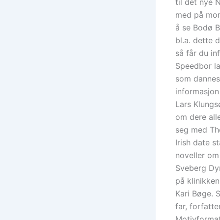
til det ny
med på moro
å se Bodø B
bl.a. dette 
så får du in
Speedbor la
som dannes 
informasjon
Lars Klungsø
om dere alle
seg med The
Irish date 
noveller om 
Sveberg Dyr
på klinikke
Kari Bøge. S
far, forfatt
Motivformat