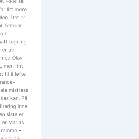
N HER. Bli
r litt moro
len. Det er
4. februar
xcl.
att tegning
rer av
g med Olav
t, men fint
 til å løfte
mance» –
ale mistress
kes kan. På
itering inne
n siste er
n er Marias
m. ramme •
owers 03