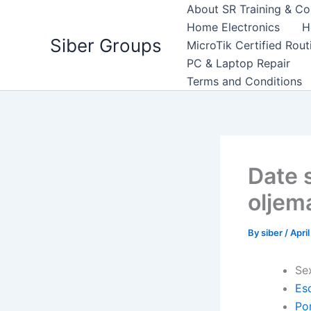
Skip
About SR Training & Co
to
Home Electronics
H
Siber Groups
content
MicroTik Certified Rou
PC & Laptop Repair
Terms and Conditions
Date 
oljem
By
siber
/
Apri
Se
Es
Po