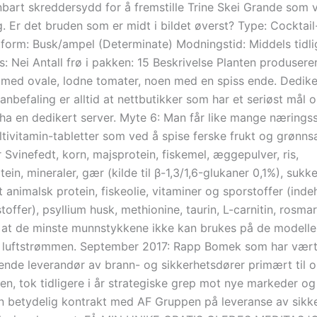
bart skreddersydd for å fremstille Trine Skei Grande som 
. Er det bruden som er midt i bildet øverst? Type: Cocktail
form: Busk/ampel (Determinate) Modningstid: Middels tidl
s: Nei Antall frø i pakken: 15 Beskrivelse Planten produsere
 med ovale, lodne tomater, noen med en spiss ende. Dedik
anbefaling er alltid at nettbutikker som har et seriøst mål 
 ha en dedikert server. Myte 6: Man får like mange næringss
ltivitamin-tabletter som ved å spise ferske frukt og grønns
 Svinefedt, korn, majsprotein, fiskemel, æggepulver, ris,
tein, mineraler, gær (kilde til β-1,3/1,6-glukaner 0,1%), sukke
 animalsk protein, fiskeolie, vitaminer og sporstoffer (ind
toffer), psyllium husk, methionine, taurin, L-carnitin, rosmar
at de minste munnstykkene ikke kan brukes på de modelle
å luftstrømmen. September 2017: Rapp Bomek som har vær
nde leverandør av brann- og sikkerhetsdører primært til o
en, tok tidligere i år strategiske grep mot nye markeder og
en betydelig kontrakt med AF Gruppen på leveranse av sikk